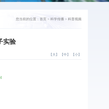
您当前的位置：
首页
>
科学传播
>
科普视频
子实验
【
大
】 【
中
】 【
小
】
]