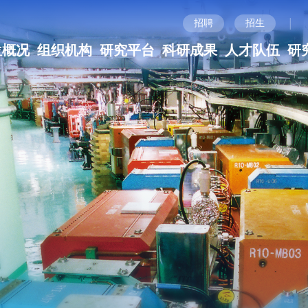
|
招聘
招生
位概况
组织机构
研究平台
科研成果
人才队伍
研