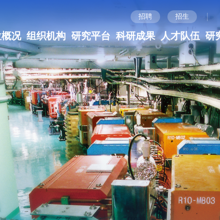
|
招聘
招生
位概况
组织机构
研究平台
科研成果
人才队伍
研