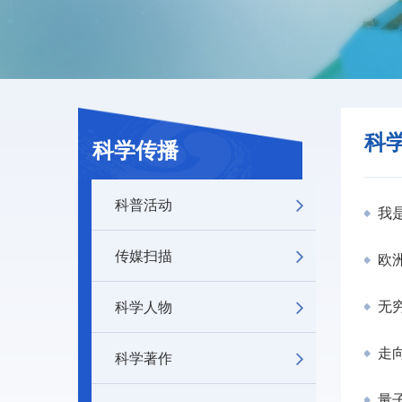
科
科学传播
科普活动
我是
传媒扫描
欧洲
科学人物
无穷
走向
科学著作
量子