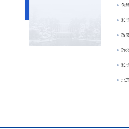
你错
粒
改变
Prob
粒
北京