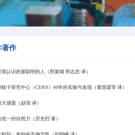
学著作
我认识的最聪明的人（邢紫烟 邢志忠 译）
核子研究中心（CERN）60年的实验与发现（童国梁等 译）
大谜题（赵强 译）
统一的自然力（厉光烈 著）
时刻：奇妙的不确定性（刘朝峰 译）