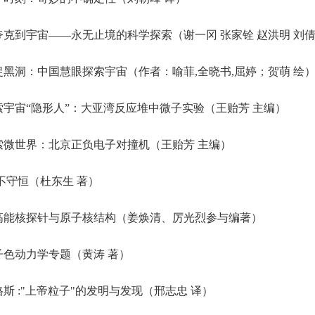
克到宇宙——永无止境的科学探索（谢一冈 张家铨 赵洪明 刘倩
黑洞：中国慧眼探索宇宙（作者：喻菲,全晓书,屈婷；贺萌 绘
宇宙“隐形人”：大亚湾反应堆中微子实验（王贻芳 主编）
微世界：北京正负电子对撞机（王贻芳 主编）
不守恒（杜东生 著）
高能核探针与原子核结构（姜焕清、厉光烈参与编著）
色动力学专题（黄涛 著）
斯 :"上帝粒子"的发明与发现（邢志忠 译）