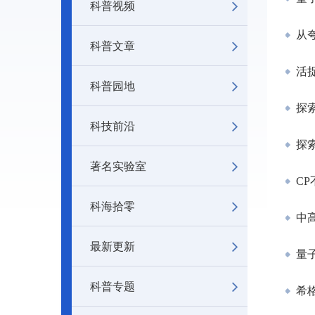
科普视频
从夸
科普文章
活捉
科普园地
探索
科技前沿
探索
著名实验室
CP
科海拾零
中
最新更新
量子
科普专题
希格