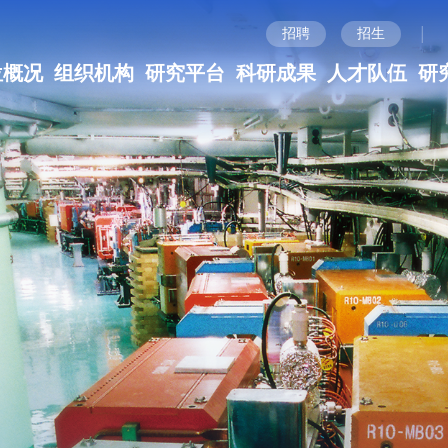
|
招聘
招生
位概况
组织机构
研究平台
科研成果
人才队伍
研