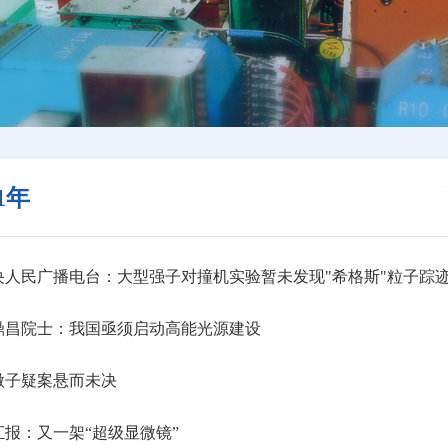
11年
人民广播电台：大型强子对撞机实验暂未发现"希格斯"粒子踪
鼎昌院士：我国亟须启动高能光源建设
微子疑案悬而未决
报：又一架“超级显微镜”