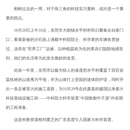
刚刚过去的一周，对于珠三角的科技实力重构，或许是一个重
要的拐点。
10月20日上午10点，东莞市大朗镇水平村村民们聚集在自家门
口，看着新修的沙石路上满载中科院院士、科学家的车辆鱼贯驶
过。这些在“世界工厂”边缘、以种植荔枝为生的果农们隐隐地感觉
到，他们的生活将为此发生微妙的改变。
此前一年里，东莞市以极为惊人的速度把水平村覆盖了四百亩
荔枝林的山坡夷为平地，并为山体打上坚固的坡体防护堤，同时开
出一条足够宽大的施工道路，为10月20号在此奠基的建国以来最大
科技基础设施工程——中科院大科学装置“中国散裂中子源”作前期
的工程准备。
这是科教资源相对匮乏的广东首度引入国家大科学装置。