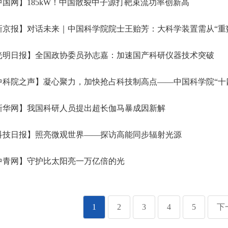
国网】185kW！中国散裂中子源打靶束流功率创新高
京报】对话未来｜中国科学院院士王贻芳：大科学装置需从“重数量”转向“提
光明日报】全国政协委员孙志嘉：加速国产科研仪器技术突破
科院之声】凝心聚力，加快抢占科技制高点——中国科学院“十
新华网】我国科研人员提出超长伽马暴成因新解
科技日报】照亮微观世界——探访高能同步辐射光源
中青网】守护比太阳亮一万亿倍的光
1
2
3
4
5
下