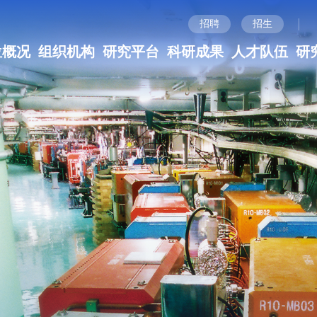
|
招聘
招生
位概况
组织机构
研究平台
科研成果
人才队伍
研