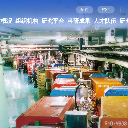
|
招聘
招生
位概况
组织机构
研究平台
科研成果
人才队伍
研