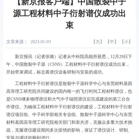
【新京报客户端】中国散裂中子
源工程材料中子衍射谱仪成功出
束
文章来源：
2023-01-03
【
大
】 【
中
】 【
小
】
新京报讯（记者张璐）记者从中科院高能所获悉，12月29日下
午，中国散裂中子源（CSNS）工程材料中子衍射谱仪成功出束，
开始带束调试，标志着谱仪设备研制与安装的成功。
工程材料中子衍射谱仪是散裂中子源科学中心与东莞材料基因
高等理工研究院共同建设的国内唯一的飞行时间工程材料谱仪，也
是CSNS继多物理谱仪和大气中子辐照谱仪后完成建设的第三台合
作谱仪。为确保工程材料中子衍射谱仪的建设，工程材料中子衍射
谱仪项目组、中子科学部相关专业组、散裂中子源科学中心与东莞
材料基因高等理工研究院相关部门和衷共济，克服众多重大技术挑
战，克服谱仪建设期间多次疫情的影响，保证了谱仪设计、研制、
安装与调试的顺利进行。