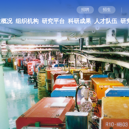
|
招聘
招生
位概况
组织机构
研究平台
科研成果
人才队伍
研