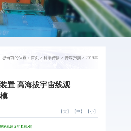
您当前的位置：
首页
>
科学传播
>
传媒扫描
>
2019年
学装置 高海拔宇宙线观
规模
【
大
】 【
中
】 【
小
】
宙线观测站建设初具规模]