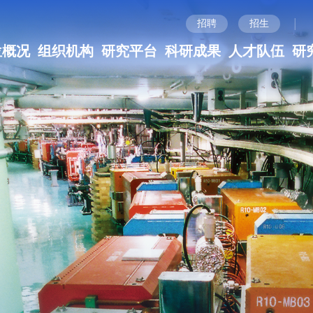
|
招聘
招生
位概况
组织机构
研究平台
科研成果
人才队伍
研