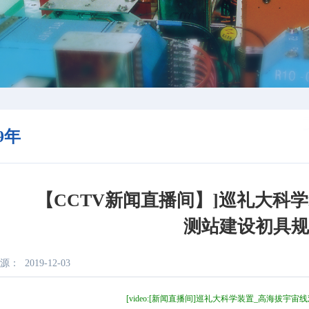
19年
【CCTV新闻直播间】]巡礼大科
测站建设初具
源：
2019-12-03
[video:[新闻直播间]巡礼大科学装置_高海拔宇