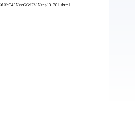
VIDEtUibC4SNyyGfW2VlNxep191201.shtml
）