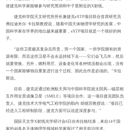
使捷克科学家能够参与研究黑洞和中子星附近的X射线。
捷克科学院天文研究所所长兼捷克eXTP项目联合首席研究员
弗拉迪米尔·卡拉斯教授说，随着中国天体物理学研究的发展，中
国科学家在学界的地位越来越重要，eXTP项目就是一个很好的例
子。
“这些卫星极其复杂且昂贵，而一个国家、一所学院拥有的资
源有限。而且这些卫星不会永远持续下去——它们会飞几年，然后
就要替换。另外，燃料用尽、设备老化等各种情况都会出现，没有
一个国家能够独自重复进行这个过程。因此合作是必须的。”卡拉
斯说。
目前，捷克还通过欧洲航天局与中国科学院就太阳风—磁层相
互作用全景成像卫星（SMILE）等项目合作。这一项目捷克团队负
责人、捷克技术大学电气工程学院的勒内·胡德茨教授说：“项目已
经进入工程研制阶段，捷克方面可以说是深度参与。”
国际天文学X射线光学研讨会6日在布拉格结束，来自14个国
家的40多名天体物理学领域科学家探讨了相关前沿技术。