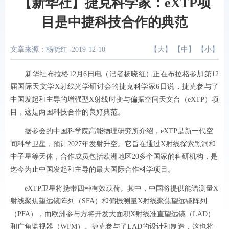
【新华社】捷克科学家：eXTP项
目是中捷科技合作的典范
文章来源：杨晓红
2019-12-10
【
大
】 【
中
】 【
小
】
新华社布拉格12月6日电（记者杨晓红）正在布拉格参加第12
届国际天文学X射线光学研讨会的捷克科学家6日说，捷克参与了
中国发起和主导的增强型X射线时变与偏振空间天文台（eXTP）项
目，这是两国科技合作的良好典范。
据参会的中国科学院高能物理研究所介绍，eXTP是新一代空
间科学卫星，预计2027年发射升空。它旨在通过X射线探索黑洞和
中子星等天体，合作成员包括欧洲地区20多个国家的科研机构，是
迄今为止中国发起和主导的最大国际合作科学项目。
eXTP卫星将携带四种有效载荷。其中，中国将提供能谱测量X
射线聚焦望远镜阵列（SFA）和偏振测量X射线聚焦望远镜阵列
（PFA），而欧洲参与方将开发大面积X射线准直望远镜（LAD）
和广角监视器（WFM）。捷克参与了LAD的设计和制造，这也将