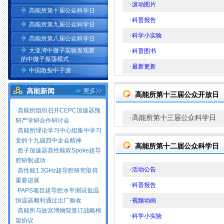
·
滚动图片
高能所第十届公众科学日
·
科普报告
高能所第九届公众科学日
·
科学小实验
高能所第八届公众科学日
·
大亚湾中微子实验发现新
科普图书
的中微子振荡模式
·
最新更新
中国散裂中子源
高能新闻
高能所第十三届公众开放日
·
高能所组织召开CEPC加速器预
·
高能所第十三届公众科学日
研产学研合作研讨会
·
高能所理论学习中心组集中学习
党的十九届四中全会精神
高能所第十二届公众科学日
·
质子加速器高性能双Spoke超导
腔研制成功
·
活动公告
·
高性能1.3GHz超导腔研究取得
重要进展
·
科普报告
·
PAPS项目超导腔水平测试低温
·
恒温器顺利通过出厂验收
视频动画
·
高能所与故宫博物院签订战略框
·
科学小实验
架协议