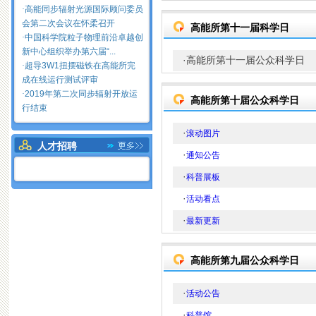
·
高能同步辐射光源国际顾问委员
会第二次会议在怀柔召开
高能所第十一届科学日
·
中国科学院粒子物理前沿卓越创
新中心组织举办第六届“...
·
高能所第十一届公众科学日
·
超导3W1扭摆磁铁在高能所完
成在线运行测试评审
·
2019年第二次同步辐射开放运
高能所第十届公众科学日
行结束
·
滚动图片
人才招聘
·
通知公告
·
科普展板
·
活动看点
·
最新更新
高能所第九届公众科学日
·
活动公告
·
科普馆