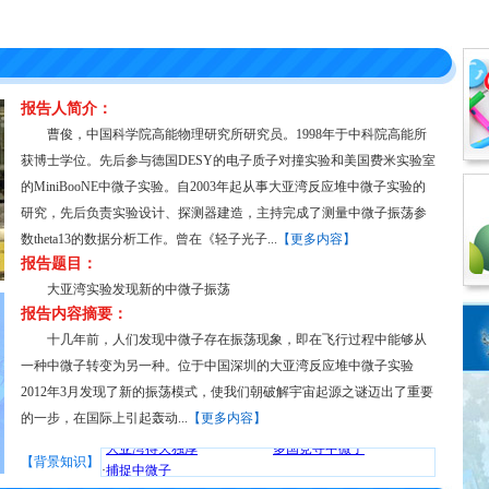
报告人简介：
曹俊，中国科学院高能物理研究所研究员。1998年于中科院高能所
获博士学位。先后参与德国DESY的电子质子对撞实验和美国费米实验室
的MiniBooNE中微子实验。自2003年起从事大亚湾反应堆中微子实验的
研究，先后负责实验设计、探测器建造，主持完成了测量中微子振荡参
数theta13的数据分析工作。曾在《轻子光子...
【更多内容】
报告题目：
大亚湾实验发现新的中微子振荡
报告内容摘要：
十几年前，人们发现中微子存在振荡现象，即在飞行过程中能够从
一种中微子转变为另一种。位于中国深圳的大亚湾反应堆中微子实验
·
中微子何日走进生活？
·
“中微子超光速”乌龙记
2012年3月发现了新的振荡模式，使我们朝破解宇宙起源之谜迈出了重要
·
争分夺秒率先“撞线”
·
以我为主国际合作
的一步，在国际上引起轰动...
【更多内容】
·
大亚湾得天独厚
·
多国竞寻中微子
·
捕捉中微子
【背景知识】
·
中微子何日走进生活？
·
“中微子超光速”乌龙记
·
争分夺秒率先“撞线”
·
以我为主国际合作