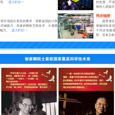
量等。
进入栏目>>
的发展，宇宙
期待人类能
同步辐射
计算环境提出更高的要求：需要超强的计算
速度接近
据存储能力，高速的网络互联技术，大规模
着偏转轨道切
理能力。
进入栏目>>
子同步加速
射，后来又