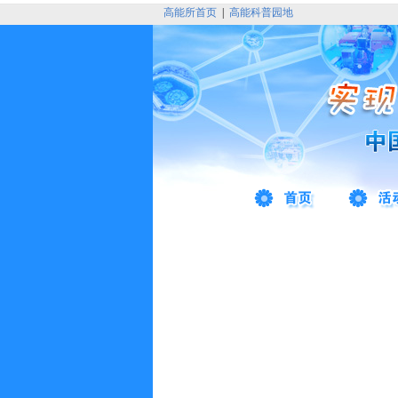
高能所首页
|
高能科普园地