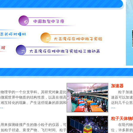
·
大亚湾得天独厚
·
多国竞寻中微子
·
捕捉中微子
·
中微子何日走进生活？
·
“中微子超光速”乌龙记
·
争分夺秒率先“撞线”
·
以我为主国际合作
·
大亚湾得天独厚
·
多国竞寻中微子
·
捕捉中微子
·
中微子何日走进生活？
·
“中微子超光速”乌龙记
·
争分夺秒率先“撞线”
·
以我为主国际合作
·
大亚湾得天独厚
·
多国竞寻中微子
·
捕捉中微子
加速器
是物理学的一个分支学科。其研究对象是比
粒子加速
的微观世界中物质的结构性质，以及在很高
速器可以加速
质相互转化的现象、产生这些现象的原因和
达到几千公里
>>
>>
粒子天体物
是用来探测碰撞产生的微小粒子的仪器，可
在现代物
，如粒子径迹、衰变产物、飞行时间、粒子
位，许多新的