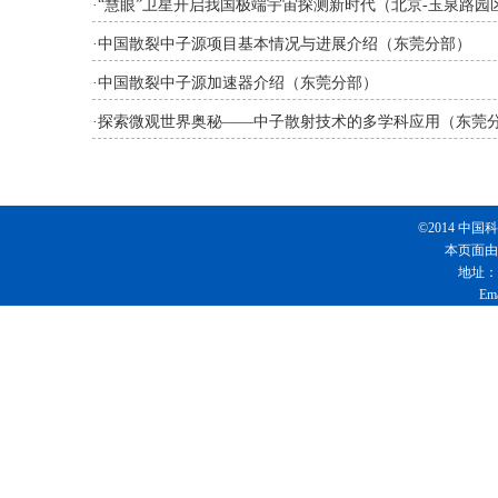
·
“慧眼”卫星开启我国极端宇宙探测新时代（北京-玉泉路园
·
中国散裂中子源项目基本情况与进展介绍（东莞分部）
·
中国散裂中子源加速器介绍（东莞分部）
·
探索微观世界奥秘——中子散射技术的多学科应用（东莞
©2014 
本页面由
地址：
Em