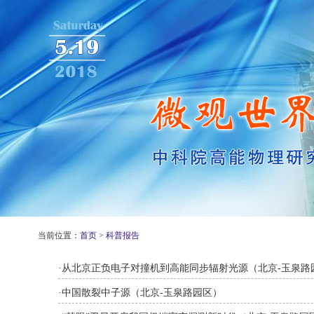
当前位置：
首页
>
科普报告
·
从北京正负电子对撞机到高能同步辐射光源（北京-玉泉路
·
中国散裂中子源（北京-玉泉路园区）