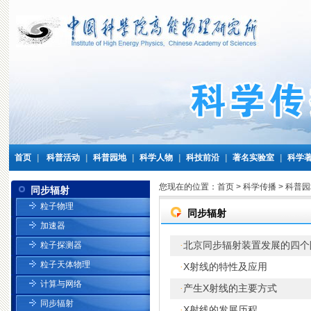
首页
|
科普活动
|
科普园地
|
科学人物
|
科技前沿
|
著名实验室
|
科学
您现在的位置：
首页
>
科学传播
>
科普园
同步辐射
粒子物理
同步辐射
加速器
北京同步辐射装置发展的四个
粒子探测器
·
粒子天体物理
X射线的特性及应用
·
计算与网络
产生X射线的主要方式
·
同步辐射
X射线的发展历程
·