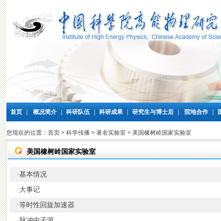
首页
|
概况简介
|
科研队伍
|
科研成果
|
研究生与博士后
|
院地合作
|
您现在的位置：
首页
>
科学传播
>
著名实验室
>
美国橡树岭国家实验室
美国橡树岭国家实验室
基本情况
·
大事记
·
等时性回旋加速器
·
脉冲中子源
·