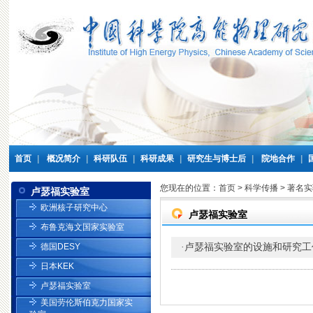
首页
|
概况简介
|
科研队伍
|
科研成果
|
研究生与博士后
|
院地合作
|
您现在的位置：
首页
>
科学传播
>
著名实
卢瑟福实验室
欧洲核子研究中心
卢瑟福实验室
布鲁克海文国家实验室
卢瑟福实验室的设施和研究工
德国DESY
·
日本KEK
卢瑟福实验室
美国劳伦斯伯克力国家实