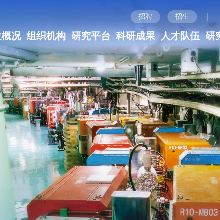
|
招聘
招生
位概况
组织机构
研究平台
科研成果
人才队伍
研