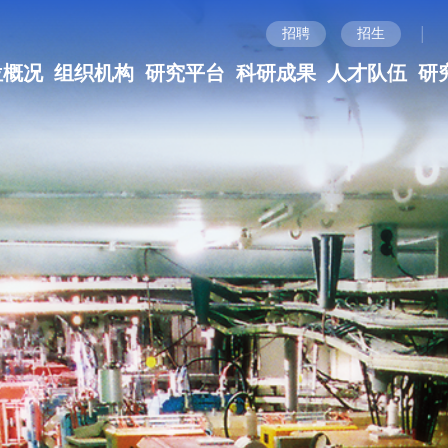
|
招聘
招生
位概况
组织机构
研究平台
科研成果
人才队伍
研