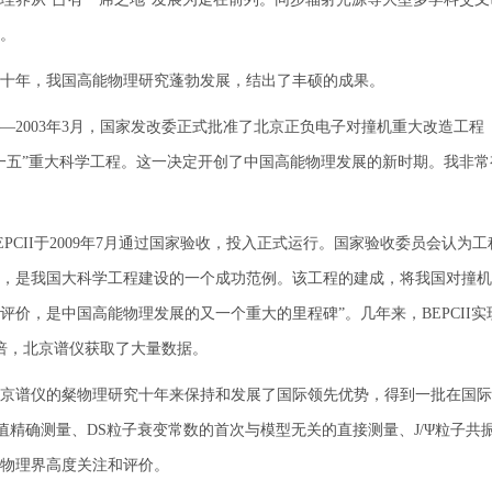
。
年，我国高能物理研究蓬勃发展，结出了丰硕的成果。
003年3月，国家发改委正式批准了北京正负电子对撞机重大改造工程（BE
一五”重大科学工程。这一决定开创了中国高能物理发展的新时期。我非
CII于2009年7月通过国家验收，投入正式运行。国家验收委员会认为
，是我国大科学工程建设的一个成功范例。该工程的建成，将我国对撞机
评价，是中国高能物理发展的又一个重大的里程碑”。几年来，BEPCII
多倍，北京谱仪获取了大量数据。
仪的粲物理研究十年来保持和发展了国际领先优势，得到一批在国际高能
值精确测量、DS粒子衰变常数的首次与模型无关的直接测量、J/Ψ粒子
物理界高度关注和评价。