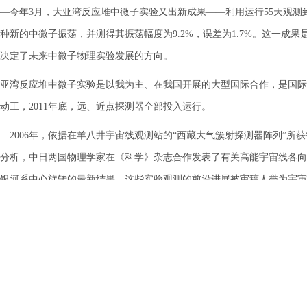
年3月，大亚湾反应堆中微子实验又出新成果——利用运行55天观测
种新的中微子振荡，并测得其振荡幅度为9.2%，误差为1.7%。这一成
决定了未来中微子物理实验发展的方向。
反应堆中微子实验是以我为主、在我国开展的大型国际合作，是国际上最
月动工，2011年底，远、近点探测器全部投入运行。
006年，依据在羊八井宇宙线观测站的“西藏大气簇射探测器阵列”所
分析，中日两国物理学家在《科学》杂志合作发表了有关高能宇宙线各向
银河系中心旋转的最新结果，这些实验观测的前沿进展被审稿人誉为宇宙
测计划LHASSO计划即将启动。粒子天体物理的空间实验也获得长足发展
开，计划在2014年前后发射。
国还参与了国际高能物理前沿研究最重要的实验并作出重要的贡献，如欧洲
MS实验等，提升了中国在国际高能物理领域的显示度，同时培养了人才
，中国高能物理的发展态势良好。中国科学家正在研究下一代反应堆实