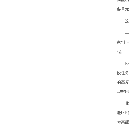
要单元
这十
——2
家“十
程。
BEP
设任务
的高度
100
北京谱
能区R
际高能