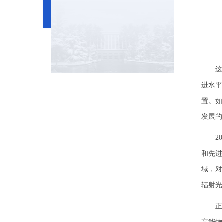
这十
进水平
置。如
发展的
200
和先进
域，对
辐射光
正是
高能物