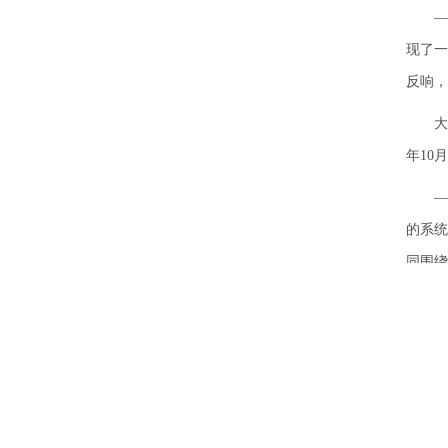
——今
现了一
反响，
大亚湾
年10
——2
的系统
同围绕
宙线观
全面展
——中
验，A
目前