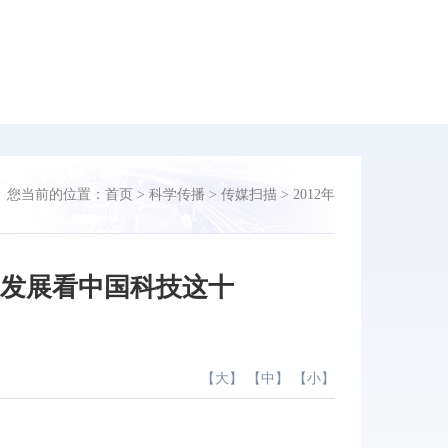
您当前的位置：
首页
>
科学传播
>
传媒扫描
>
2012年
理发展看中国科技这十
【
大
】 【
中
】 【
小
】