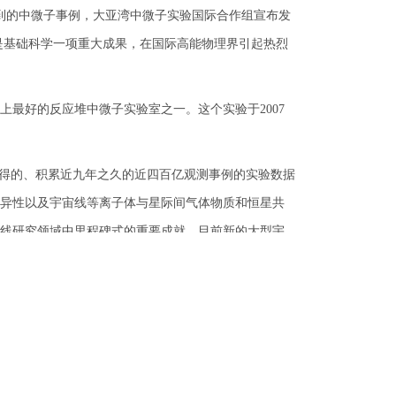
到的中微子事例，大亚湾中微子实验国际合作组宣布发
果是基础科学一项重大成果，在国际高能物理界引起热烈
好的反应堆中微子实验室之一。这个实验于2007
获得的、积累近九年之久的近四百亿观测事例的实验数据
异性以及宇宙线等离子体与星际间气体物质和恒星共
线研究领域中里程碑式的重要成就。目前新的大型宇
，Gamma爆探测器成功升空，硬X射线调制望远镜研制
大型强子对撞机LHC上的CMS、ATLAS等实
，引进大量新技术，有力地推动了我国高技术的发展。
验、深地实验和空间实验的研究计划，希望能够进一