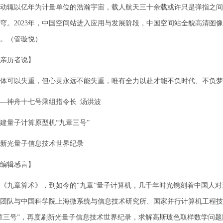
动辄以亿年为计量单位的浩瀚宇宙，载人航天三十余载或许只是弹指之间
穹。2023年，中国空间站进入应用与发展阶段，中国空间站全貌高清图
。（管璇悦）
亲历者说】
体可以失重，但心灵永远不能失重，唯有全力以赴才能不负时代、不负梦
—神舟十七号乘组指令长 汤洪波
建量子计算原型机“九章三号”
新光量子信息技术世界纪录
编辑感言】
《九章算术》，到如今的“九章”量子计算机，几千年时光镌刻着中国人
团队与中国科学院上海微系统与信息技术研究所、国家并行计算机工程技
章三号”，再度刷新光量子信息技术世界纪录，求解高斯玻色取样数学问