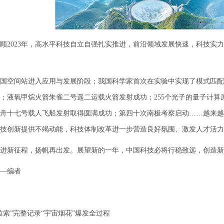
023年，高水平科技自立自强扎实推进，前沿领域发展快速，科技实力
国空间站进入应用与发展阶段；我国科学家首次在实验中实现了模式匹配
；液氧甲烷火箭朱雀二号遥二运载火箭发射成功；255个光子的量子计算
舟十七号载人飞船发射取得圆满成功；第四十次南极考察启动……越来越多
技创新提供不竭动能，科技体制改革进一步营造良好氛围、激发人才活力
进新征程，扬帆再出发。展望新的一年，中国科技必将行稳致远，创造新
—编者
拉索”完整记录“宇宙烟花”爆发全过程