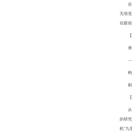
在
无垠苍
在眼前
【
身
—
构
刷
【
从
的研究
机“九