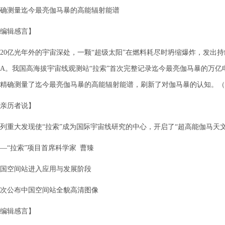
确测量迄今最亮伽马暴的高能辐射能谱
编辑感言】
20亿光年外的宇宙深处，一颗“超级太阳”在燃料耗尽时坍缩爆炸，发出持
009A。我国高海拔宇宙线观测站“拉索”首次完整记录迄今最亮伽马暴的万
上精确测量了迄今最亮伽马暴的高能辐射能谱，刷新了对伽马暴的认知。
亲历者说】
列重大发现使“拉索”成为国际宇宙线研究的中心，开启了“超高能伽马天
—“拉索”项目首席科学家 曹臻
国空间站进入应用与发展阶段
次公布中国空间站全貌高清图像
编辑感言】