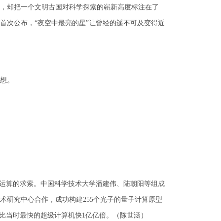
，却把一个文明古国对科学探索的崭新高度标注在了
像首次公布，“夜空中最亮的星”让曾经的遥不可及变得近
想。
对运算的求索。中国科学技术大学潘建伟、陆朝阳等组成
术研究中心合作，成功构建255个光子的量子计算原型
题比当时最快的超级计算机快1亿亿倍。（陈世涵）