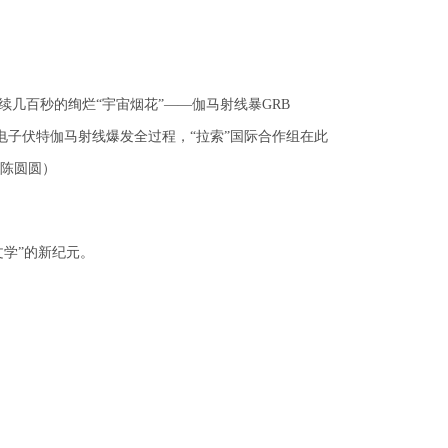
续几百秒的绚烂“宇宙烟花”——伽马射线暴GRB
亿电子伏特伽马射线爆发全过程，“拉索”国际合作组在此
（陈圆圆）
文学”的新纪元。