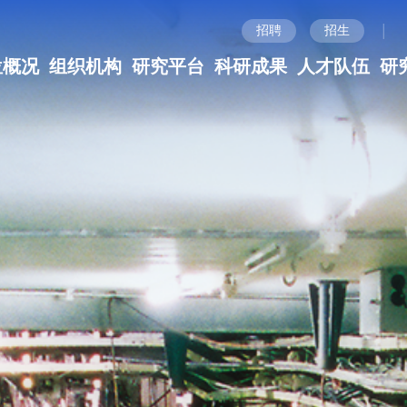
|
招聘
招生
位概况
组织机构
研究平台
科研成果
人才队伍
研