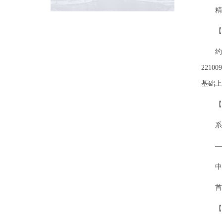
精
【
约
221
基础
【
系
—
中
首
【