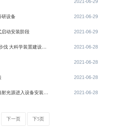
2021-06-29
科研设备
2021-06-29
式启动安装阶段
2021-06-29
大科学装置建设稳步推进
2021-06-28
2021-06-28
裝
2021-06-28
光源进入设备安装阶段
2021-06-28
下一页
下5页