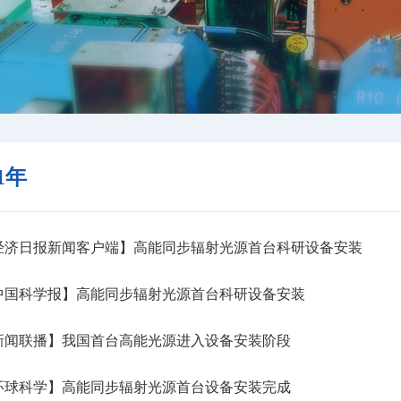
21年
经济日报新闻客户端】高能同步辐射光源首台科研设备安装
中国科学报】高能同步辐射光源首台科研设备安装
新闻联播】我国首台高能光源进入设备安装阶段
环球科学】高能同步辐射光源首台设备安装完成