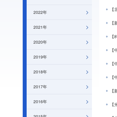
【
2022年
【新
2021年
【科
2020年
【
2019年
【
2018年
【
2017年
【
2016年
【
2015年