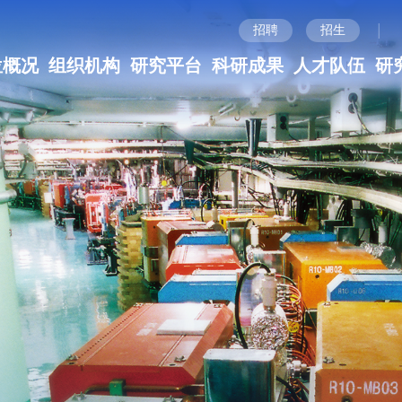
|
招聘
招生
位概况
组织机构
研究平台
科研成果
人才队伍
研