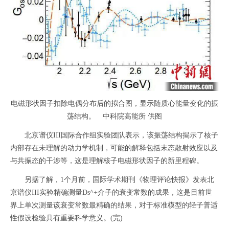
电磁形状因子扣除电偶分布后的拟合图，显示随质心能量变化的振
荡结构。 中科院高能所 供图
北京谱仪III国际合作组实验团队表示，该振荡结构揭示了核子
内部存在未理解的动力学机制，可能的解释包括末态散射效应以及
与共振态的干涉等，这是理解核子电磁形状因子的新里程碑。
另据了解，1个月前，国际学术期刊《物理评论快报》发表北
京谱仪III实验精确测量Ds^+介子的衰变常数的成果，这是目前世
界上单次测量该衰变常数最精确的结果，对于标准模型的轻子普适
性假设检验具有重要科学意义。(完)