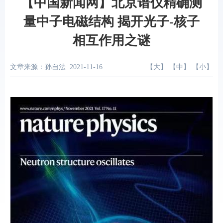
【中国新闻网】北京谱仪精确测
量中子电磁结构 揭开光子-核子
相互作用之谜
文章来源：孙自法
2021-11-16
【
大
】 【
中
】 【
小
】