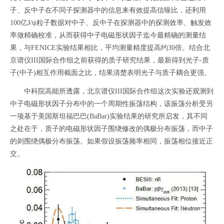
子、反中子在不同子探测器中的信息来有效提高信噪比，还利用
100亿J/ψ粒子数据对中子、反中子在探测器中的探测效率、触发效
率做精确校准，从而获得中子电磁形状因子迄今最精确的测量结
果，与FENICE实验结果相比，平均测量精度提高约30倍。结合北
京谱仪III国际合作组之前获得的质子研究结果，最新得到光子-质
子(中子)相互作用截面之比，结果清楚表明光子与质子耦合更强。
中科院高能所透露，北京谱仪III国际合作组这次实验还观测到
中子电磁形状因子分布中的一个周期性振荡结构，该振荡分析受另
一项基于美国斯坦福巴巴(BaBar)实验结果的研究所启发，其不同
之处在于，质子的电磁形状因子围绕修改的偶极分布振荡，而中子
的则围绕偶极分布振荡。如果假设振荡频率相同，振荡相位接近正
交。