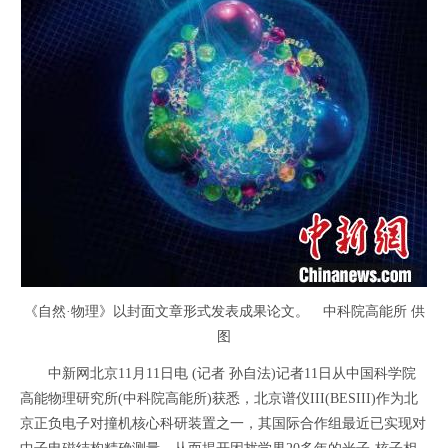
《自然·物理》以封面文章形式发表成果论文。 中科院高能所 供
图
中新网北京11月11日电 (记者 孙自法)记者11日从中国科学院
高能物理研究所(中科院高能所)获悉，北京谱仪III(BESIII)作为北
京正负电子对撞机核心科研装置之一，其国际合作组最近已实现对