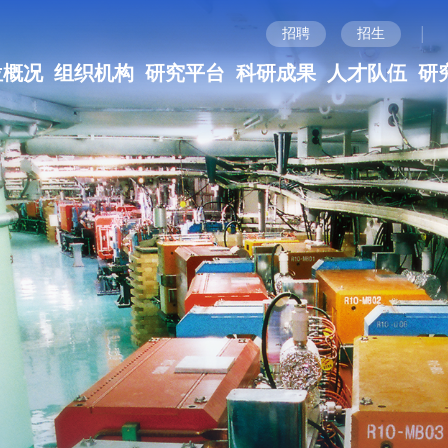
|
招聘
招生
位概况
组织机构
研究平台
科研成果
人才队伍
研