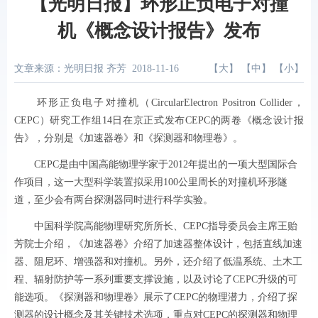
【光明日报】环形正负电子对撞
机《概念设计报告》发布
文章来源：光明日报 齐芳
2018-11-16
【
大
】 【
中
】 【
小
】
环形正负电子对撞机（CircularElectron Positron Collider，
CEPC）研究工作组14日在京正式发布CEPC的两卷《概念设计报
告》，分别是《加速器卷》和《探测器和物理卷》。
CEPC是由中国高能物理学家于2012年提出的一项大型国际合
作项目，这一大型科学装置拟采用100公里周长的对撞机环形隧
道，至少会有两台探测器同时进行科学实验。
中国科学院高能物理研究所所长、CEPC指导委员会主席王贻
芳院士介绍，《加速器卷》介绍了加速器整体设计，包括直线加速
器、阻尼环、增强器和对撞机。另外，还介绍了低温系统、土木工
程、辐射防护等一系列重要支撑设施，以及讨论了CEPC升级的可
能选项。《探测器和物理卷》展示了CEPC的物理潜力，介绍了探
测器的设计概念及其关键技术选项，重点对CEPC的探测器和物理