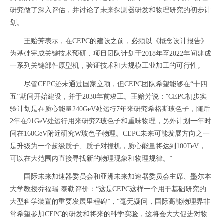
研究做了深入评估，并讨论了未来探测器研发和物理研究的初步计
划。
王贻芳表示，在CEPC的建设之前，必须以《概念设计报告》
为基础完成关键技术预研，项目团队计划于2018年至2022年间建成
一系列关键部件原型机，验证技术和大规模工业加工的可行性。
尽管CEPC还未通过国家立项，但CEPC团队希望能够在“十四
五”期间开始建设，并于2030年前竣工。王贻芳说：“CEPC初步实
验计划是在质心能量240GeV处运行7年来研究希格斯玻色子，随后
2年在91GeV处运行用来研究Z玻色子和重味物理，另外计划一年时
间在160GeV附近研究W玻色子物理。CEPC未来可能发展方向之一
是升级为一个超级质子、质子对撞机，质心能量将达到100TeV，
可以在大范围内直接寻找新的物理现象和物理规律。”
国际未来加速器委员会和亚洲未来加速器委员会主席、墨尔本
大学教授乔福瑞·泰勒评价：“这是CEPC这样一个用于基础研究的
大型科学装置的重要发展里程碑”，“毫无疑问，国际高能物理界非
常希望参加CEPC的研发和将来的科学实验，这将会大大促进对物