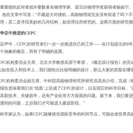
级的反对者或许要数著名物理学家、诺贝尔物理学奖获得者杨振宁。他在
C。他在文章中写道：“不建超大对撞机，高能物理就完全没有前途了吗？
理；其二是寻找美妙的几何结构，如弦理论所研究的。这两方面的研究都
争议中推进的CEPC
中，CEPC的研究者们一步一步推进自己的工作——在计划提出的6年后
个抽象的概念，而有了明确的蓝图。
C机构委员会主席、北京大学教授高原宁希望，《概念设计报告》的完成
比如在投入和技术上，我们能给出比较明确的设计，那么大家的质疑在哪
C机构委员会副主席、中科院高能物理研究所研究员高杰介绍，完成《概
报告意味着我们在‘纸面’上完成了CEPC的设计，以实现它的科学目标。
高新技术、关键器件，还有产业化等方方面面的问题。接下来，我们要进入
遇到的问题，之后我们才可能进入建设阶段。”
家认为，如果CEPC能够抓住国际竞争的时间节点，可能会使世界高
我们希望接下来大家能够在科学的基础上展开讨论，尽快达成共识，也希
于《光明日报》，2018年11月16日 09版，
http://epaper.gmw.cn/gmrb/h