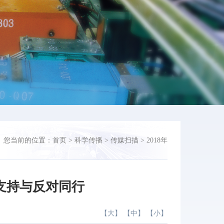
您当前的位置：
首页
>
科学传播
>
传媒扫描
>
2018年
支持与反对同行
【
大
】 【
中
】 【
小
】