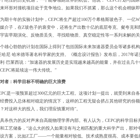
个绝佳的历史机遇，一个能够领跑世界的机会。他说：“CEPC计划与国
来环形对撞机项目处于竞争地位。如果我们不抓紧，那么这个机会稍纵即
十年的实验计划中，CEPC将生产超过100万个希格斯玻色子、一亿W
媒介子，在Z玻色子的衰变中，还将生产出数十亿的底层夸克、粲夸克和
宇宙早期演化、反物质丢失、寻找暗物质、真空稳定性等一系列未解的关
雄心勃勃的计划在国际上得到了包括国际未来加速器委员会等诸多机构
亚哈尼·哈米德等著名科学家的支持。《概念设计报告》发布后，2017年
利·巴莱西说：“加速器的发展历史是实现越来越高的能量，并在过去几
CEPC将延续这一伟大传统。”
对者：科学目标不明确的巨大浪费
C是一项预算超过300亿元的巨大工程。这项计划一提出，就受到来自
经费投入总体相对稳定的情况下，这样的工程无疑会挤占其他研究的份额
？对这样大的投入，我们理应慎重对待”。
伤力的反对声来自高能物理学界内部。有人认为，CEPC的科学目标
和工艺储备，“这么大的投入如果没有与之相匹配的重大科学产出，那对
设方案，比如Z工厂——一个能量相对较低、技术成熟度很高、成本要低