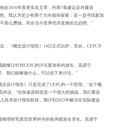
2016年发表实名文章，列举7条建议反对建设
不然。我认为至少有两个方向值得探索：其一是寻找新加
不那么费钱，符合当今世界经济发展的总趋势。”
，《概念设计报告》14日正式出炉。至此，CEPC不
能够让针对CEPC的讨论更加有的放矢。高原宁
里、我们能够做什么，可以坐下来讨论。”
念设计报告》只是完成了CEPC的一个阶段。“这个概
”高杰说，“但加速器制造是一个很大的挑战，我们要应
技术设计报告阶段，预计到2022年解决在实际建设
能物理研究甚至世界科学的格局都发生变化。高原宁
望能得到各国政府的积极回应。”
tml/2018-11/16/nw.D110000gmrb_20181116_1-09.htm
）