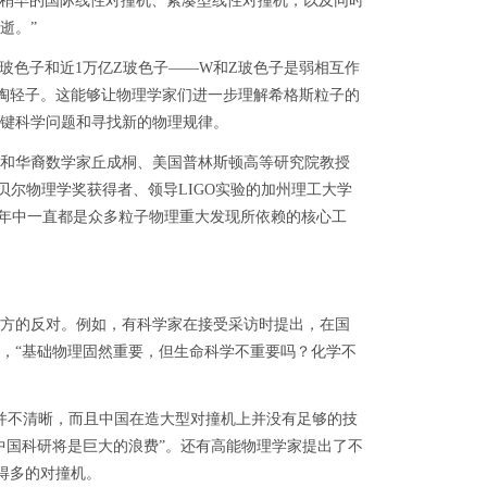
际稍早的国际线性对撞机、紧凑型线性对撞机，以及同时
逝。”
玻色子和近1万亿Z玻色子——W和Z玻色子是弱相互作
陶轻子。这能够让物理学家们进一步理解希格斯粒子的
键科学问题和寻找新的物理规律。
和华裔数学家丘成桐、美国普林斯顿高等研究院教授
诺贝尔物理学奖获得者、领导LIGO实验的加州理工大学
十年中一直都是众多粒子物理重大发现所依赖的核心工
各方的反对。例如，有科学家在接受采访时提出，在国
，“基础物理固然重要，但生命科学不重要吗？化学不
并不清晰，而且中国在造大型对撞机上并没有足够的技
中国科研将是巨大的浪费”。还有高能物理学家提出了不
得多的对撞机。