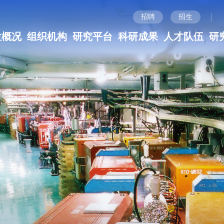
|
招聘
招生
位概况
组织机构
研究平台
科研成果
人才队伍
研