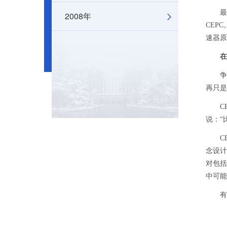
最重量
2008年
CEP
速器原
在
争议声
再只是
CEP
说：“
CEP
念设计
对包括
中可能
有科学
说：“
（原载