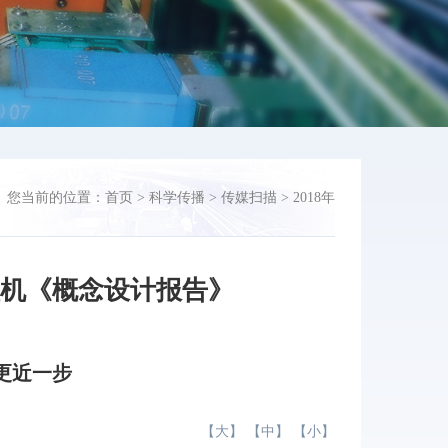
您当前的位置：
首页
>
科学传播
>
传媒扫描
>
2018年
撞机《概念设计报告》
更近一步
【
大
】 【
中
】 【
小
】