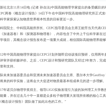
北京11月14日电 (记者 孙自法)中国高能物理学家提出的备受瞩目的环
EPC两卷《概念设计报告》14日下午在中国科学院高能物理研究所正式发布，
科学家探索认知物质世界根本性质的目标更近一步。
院士、中科院高能所所长、CEPC指导委员会主席王贻芳当天代表CEP
《加速器卷》和《探测器和物理卷》，内容包含了中外上千位科学家在过去
学项目，其概念设计报告发布是一项重大成就，相信国际高能物理界能够
2年中国高能物理学家提出CEPC计划并随即启动该项目预研，仅用两年
评审并获积极评价。之后，CEPC设计和预研究团队又经过3年努力，完
誉和支持。
来加速器委员会和亚洲未来加速器委员会主席、墨尔本大学Geoffrey T
将来的科学实验，这将会大大促进对物质最基本组成单元的进一步理解。
7年诺贝尔物理学奖得主、领导LIGO实验发现引力波的加州理工大学教授Bar
能量，并在过去几十中一直都是众多粒子物理重大发现所依赖的核心工具。
C《概念设计报告》团队做了如此出色的工作。”