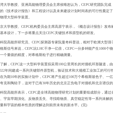
学教授、亚洲高能物理委员会主席侯唯恕认为，CEPC研究团队完成
的《技术设计报告》和工程设计以及未来建设计划时间表的可行性奠定了
物理大型科学装置。
学教授、CEPC机构委员会主席高原宁表示，《概念设计报告》发布标
基本设计，下一步将重点关注CEPC关键技术和原型机的研发。
高能所研究员、CEPC探测器专家阮曼奇科普说，相对于欧洲大型强子对
格斯信号来说，CEPC比LHC干净一亿倍，CEPC一分多钟能产生1000
C一个量级的精度，对希格斯粒子进行精确测量。
，CEPC这一大型科学装置拟采用100公里周长的对撞机环形隧道，由
8-2022年间建成一系列关键部件原型机，验证技术和大规模工业加工的可行性
在为期10年的实验计划中，CEPC将产生超过100万个希格斯玻色子、一
夸克和陶轻子，这对于已有30年历史的北京正负电子对撞机和北京谱仪
高能所表示，CEPC是全球高能物理研究计划的重要组成部分，通过
、宇宙早期演化、反物质丢失、寻找暗物质、真空稳定性等一系列未解的
量和宇宙的根本性质的理解达到前所未有的新水平。(完)