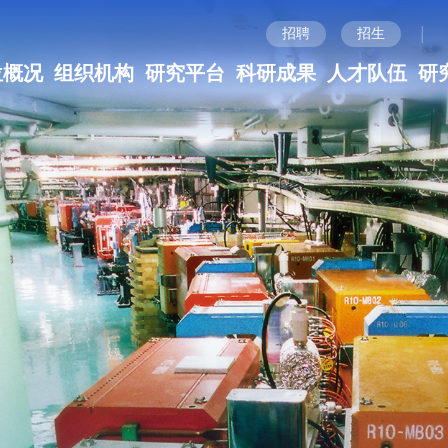
|
招聘
招生
位概况
组织机构
研究平台
科研成果
人才队伍
研