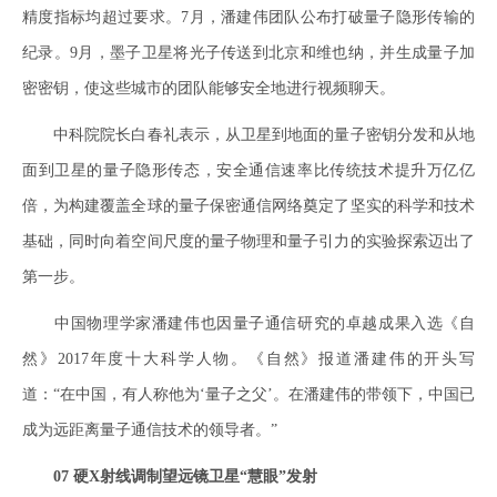
精度指标均超过要求。7月，潘建伟团队公布打破量子隐形传输的
纪录。9月，墨子卫星将光子传送到北京和维也纳，并生成量子加
密密钥，使这些城市的团队能够安全地进行视频聊天。
中科院院长白春礼表示，从卫星到地面的量子密钥分发和从地
面到卫星的量子隐形传态，安全通信速率比传统技术提升万亿亿
倍，为构建覆盖全球的量子保密通信网络奠定了坚实的科学和技术
基础，同时向着空间尺度的量子物理和量子引力的实验探索迈出了
第一步。
中国物理学家潘建伟也因量子通信研究的卓越成果入选《自
然》2017年度十大科学人物。《自然》报道潘建伟的开头写
道：“在中国，有人称他为‘量子之父’。在潘建伟的带领下，中国已
成为远距离量子通信技术的领导者。”
07 硬X射线调制望远镜卫星“慧眼”发射