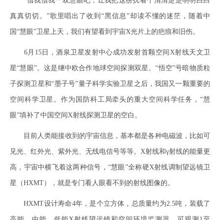
“借我借我一双慧眼吧，让我把这纷扰看个清清楚楚明明白白
真真切切。”歌里唱出了收到“黑信息”却读不懂的迷茫，随着中
国“慧眼”卫星上天，我们有望看到宇宙X光片上的疤痕和旧伤。
6月15日，酒泉卫星发射中心成功发射首颗空间X射线天文卫
星“慧眼”。这是继中欧合作地球空间探测双星、“悟空”号暗物质粒
子探测卫星和“墨子号”量子科学实验卫星之后，我国又一颗重要的
空间科学卫星。作为国防科工局牵头的重大空间科学任务，“慧
眼”填补了中国空间X射线探测卫星的空白。
目前人类能接收到的宇宙信息，基本都是各种电磁波，比如可
见光、红外光、紫外光、无线电信号等等。X射线和γ射线的能量更
高，宇宙中横飞着这两种信号，“慧眼”全称硬X射线调制望远镜卫
星（HXMT），就是专门看人眼看不到的射线图像的。
HXMT设计寿命4年，是个立方体，总质量约为2.5吨，装载了
高能、中能、低能X射线望远镜和空间环境监测器，可观测1至