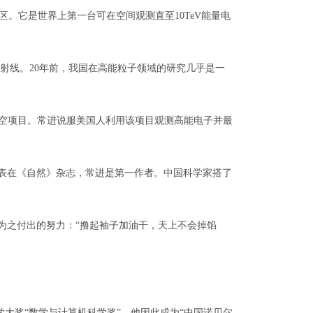
。它是世界上第一台可在空间观测直至10TeV能量电
线。20年前，我国在高能粒子领域的研究几乎是一
球探空项目。常进说服美国人利用该项目观测高能电子并最
发表在《自然》杂志，常进是第一作者。中国科学家搭了
为之付出的努力：“撸起袖子加油干，天上不会掉馅
大奖“数学与计算机科学奖”。他因此成为“中国诺贝尔