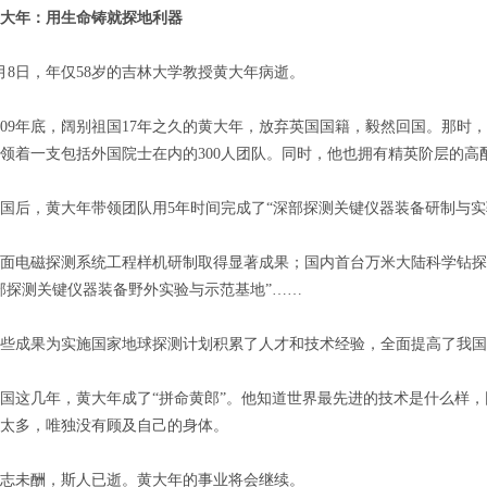
大年：用生命铸就探地利器
日，年仅58岁的吉林大学教授黄大年病逝。
9年底，阔别祖国17年之久的黄大年，放弃英国国籍，毅然回国。那时，
领着一支包括外国院士在内的300人团队。同时，他也拥有精英阶层的高
，黄大年带领团队用5年时间完成了“深部探测关键仪器装备研制与实
电磁探测系统工程样机研制取得显著成果；国内首台万米大陆科学钻探钻
部探测关键仪器装备野外实验与示范基地”……
成果为实施国家地球探测计划积累了人才和技术经验，全面提高了我国
这几年，黄大年成了“拼命黄郎”。他知道世界最先进的技术是什么样，
太多，唯独没有顾及自己的身体。
未酬，斯人已逝。黄大年的事业将会继续。