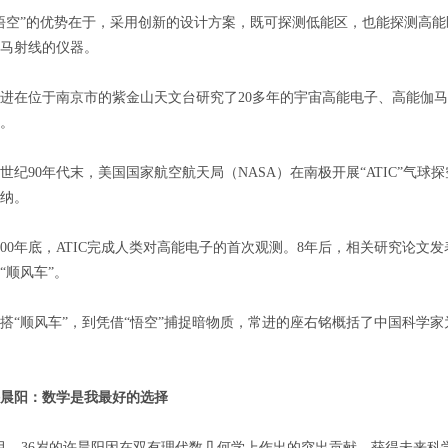
”的优势在于，采用创新的设计方案，既可探测低能区，也能探测高能区
马射线的仪器。
位于南京市的紫金山天文台研究了20多年的宇宙高能电子、高能伽马射
。
90年代末，美国国家航空航天局（NASA）在南极开展“ATIC”气
纳。
0年底，ATIC完成人类对高能电子的首次观测。8年后，相关研究论文
“顺风车”。
顺风车”，到凭借“悟空”捕捉暗物质，常进的座右铭概括了中国科学家
晨阳：数学是我最好的选择
36岁的许晨阳因在双有理代数几何学上作出的突出贡献，获得未来科学