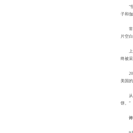
“悟空
子和伽
常进在
片空白
上世纪
终被采
200
美国的
从搭“
饼。”
许
9月，