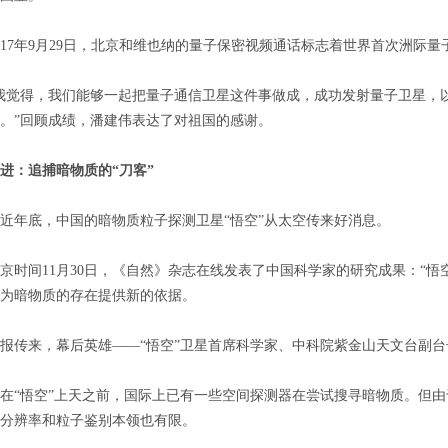
7年9月29日，北京和维也纳的量子保密视频通话标志着世界首次洲际量
觉得，我们能够一起把量子通信卫星这件事做成，成功发射量子卫星，以
。”回顾成绩，潘建伟表达了对祖国的感谢。
：追捕暗物质的“刀客”
年底，中国的暗物质粒子探测卫星“悟空”从太空传来好消息。
间11月30日，《自然》杂志在线发表了中国科学家的研究成果：“悟
为暗物质的存在提供新的依据。
传来，幕后英雄——“悟空”卫星首席科学家、中科院紫金山天文台副台
“悟空”上天之前，国际上已有一些空间探测器在尝试搜寻暗物质。但由
分辨率和粒子鉴别本领也有限。