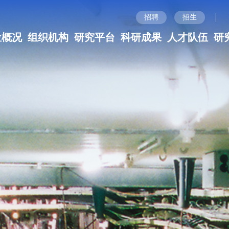
|
招聘
招生
位概况
组织机构
研究平台
科研成果
人才队伍
研