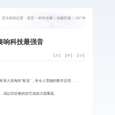
您当前的位置：
首页
>
科学传播
>
传媒扫描
>
2017年
奏响科技最强音
【
大
】 【
中
】 【
小
】
潜入深海的“蛟龙”，有令人震撼的数学定理……
，或以巨匠般的技艺成就大国重器。