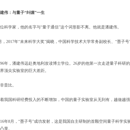
建伟：与量子“纠缠”一生
科学家，他的名字与“量子通信”这个词形影不离。他就是潘建伟。
2017年“未来科学大奖”揭晓，中国科学技术大学常务副校长、“墨子号
6年，潘建伟远赴奥地利攻读博士学位。26岁的他第一次走进量子科研
界顶尖实验室的巨大差距。
昔比。
我国科研经费投入的不断增加，中国的量子实验室从无到有，越做越强
6年8月，“墨子号”成功发射，这是我国自主研制的首颗空间量子科学实
凸显。