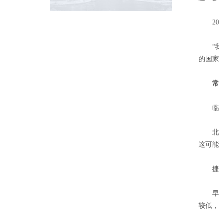
201
“我
的国家
常进
临近
北京时
这可能
捷报
早在
较低，