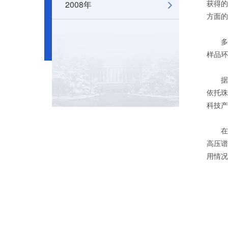
2008年
获得的
方面的
多位
样品环
据悉
依托珠
科技产
在当
高压谱
用情况