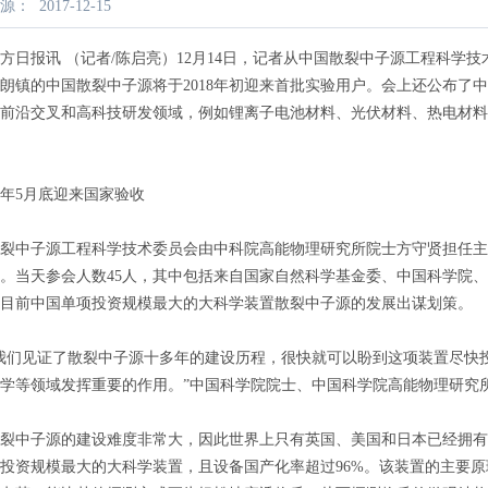
源：
2017-12-15
报讯 （记者/陈启亮）12月14日，记者从中国散裂中子源工程科学
朗镇的中国散裂中子源将于2018年初迎来首批实验用户。会上还公布了
前沿交叉和高科技研发领域，例如锂离子电池材料、光伏材料、热电材料
5月底迎来国家验收
中子源工程科学技术委员会由中科院高能物理研究所院士方守贤担任主
。当天参会人数45人，其中包括来自国家自然科学基金委、中国科学院、
目前中国单项投资规模最大的大科学装置散裂中子源的发展出谋划策。
们见证了散裂中子源十多年的建设历程，很快就可以盼到这项装置尽快投
学等领域发挥重要的作用。”中国科学院院士、中国科学院高能物理研究
中子源的建设难度非常大，因此世界上只有英国、美国和日本已经拥有
投资规模最大的大科学装置，且设备国产化率超过96%。该装置的主要