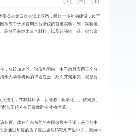
【
大
】 【
中
】 【
小
】
技术委员会第四次会议上获悉，经过十多年的建设，位于
中国散裂中子源首期三台谱仪的首批实验计划，实验覆
、高分子基纳米复合材料，以及超强钢、镁、铝合金
任，分设加速器、谱仪和靶站、中子散射应用三个分
清华大学等机构的15名院士，此次齐聚东莞，就是要
入使用，在材料科学、新能源、化学化工、软物质、
所所长王贻芳在开幕致辞中激动地说。
该装置。建在广东东莞的中国散裂中子源，是目前中
原理是通过加速的质子撞击金属钨靶来产生中子，因为中