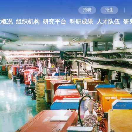
|
招聘
招生
位概况
组织机构
研究平台
科研成果
人才队伍
研