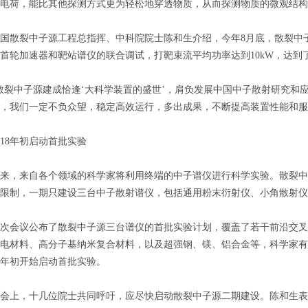
电荷，能比其他探测方式更为轻松地穿透物质，从而探测物质的微观结构
裂中子源工程总指挥、中科院院士陈和生介绍，今年8月底，散裂中子
首轮加速器和靶站谱仪的联合调试，打靶束流平均功率达到10kW，达到了
中子源建成恰逢‘大科学装置的盛世’，肩负发展中国中子散射研究和
，我们一定不负众望，稳定高效运行，多出成果，不断提高装置性能和服
8年初启动首批实验
，来自各个领域的科学家将利用终端的中子谱仪进行科学实验。散裂中子
限制，一期只建设三台中子散射谱仪，包括通用粉末衍射仪、小角散射仪
会议公布了散裂中子源三台谱仪的首批实验计划，覆盖了若干前沿交叉
电材料、高分子基纳米复合材料，以及超强钢、镁、铝合金等，科学家有
18年初开始启动首批实验。
上，十几位院士共同呼吁，应尽快启动散裂中子源二期建设。陈和生表