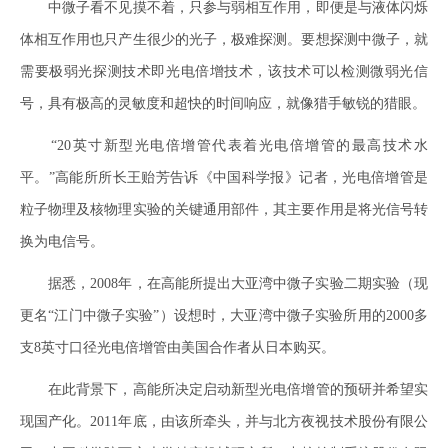
中微子看不见摸不着，只参与弱相互作用，即便是与液体闪烁
体相互作用也只产生很少的光子，极难探测。要想探测中微子，就
需要极弱光探测技术即光电倍增技术，该技术可以检测微弱光信
号，具有极高的灵敏度和超快的时间响应，就像猎手敏锐的猎眼。
“20英寸新型光电倍增管代表着光电倍增管的最高技术水
平。”高能所所长王贻芳告诉《中国科学报》记者，光电倍增管是
粒子物理及核物理实验的关键通用部件，其主要作用是将光信号转
换为电信号。
据悉，2008年，在高能所提出大亚湾中微子实验二期实验（现
更名“江门中微子实验”）设想时，大亚湾中微子实验所用的2000多
支8英寸口径光电倍增管由美国合作者从日本购买。
在此背景下，高能所决定启动新型光电倍增管的预研并希望实
现国产化。2011年底，由该所牵头，并与北方夜视技术股份有限公