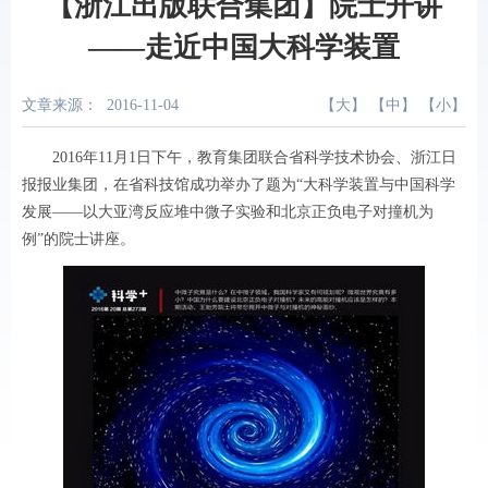
【浙江出版联合集团】院士开讲
——走近中国大科学装置
文章来源：
2016-11-04
【
大
】 【
中
】 【
小
】
2016
年
11
月
1
日下午，教育集团联合省科学技术协会、浙江日
报报业集团，在省科技馆成功举办了题为“
大科学装置与中国科学
发展——以大亚湾反应堆中微子实验和北京正负电子对撞机为
例
”的院士讲座。