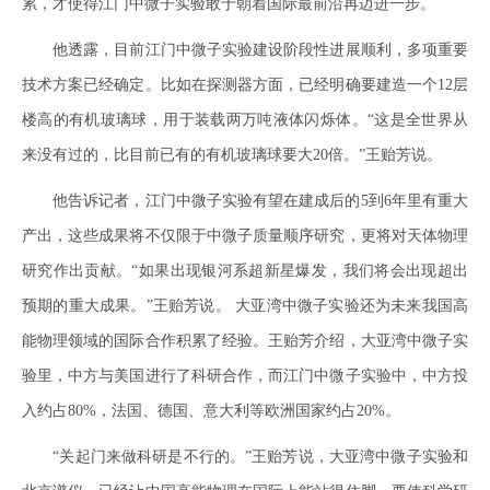
累，才使得江门中微子实验敢于朝着国际最前沿再迈进一步。
他透露，目前江门中微子实验建设阶段性进展顺利，多项重要
技术方案已经确定。比如在探测器方面，已经明确要建造一个12层
楼高的有机玻璃球，用于装载两万吨液体闪烁体。“这是全世界从
来没有过的，比目前已有的有机玻璃球要大20倍。”王贻芳说。
他告诉记者，江门中微子实验有望在建成后的5到6年里有重大
产出，这些成果将不仅限于中微子质量顺序研究，更将对天体物理
研究作出贡献。“如果出现银河系超新星爆发，我们将会出现超出
预期的重大成果。”王贻芳说。 大亚湾中微子实验还为未来我国高
能物理领域的国际合作积累了经验。王贻芳介绍，大亚湾中微子实
验里，中方与美国进行了科研合作，而江门中微子实验中，中方投
入约占80%，法国、德国、意大利等欧洲国家约占20%。
“关起门来做科研是不行的。”王贻芳说，大亚湾中微子实验和