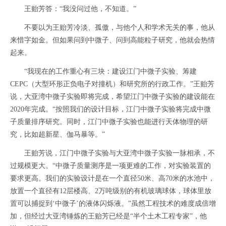
王贻芳答：“我没问过他，不知道。”
不要以为王贻芳冷淡、孤傲，与他个人和学术无关的事，他从
来惜字如金。但如果问到中微子、问到高能粒子研究，他就会热情
起来。
“我现在的工作重心有三块：建设江门中微子实验、筹建
CEPC（大型环形正负电子对撞机）和研究所的行政工作。”王贻芳
说，大亚湾中微子实验即将完成，希望江门中微子实验的建设能在
2020年完成。“按照我们的设计目标，江门中微子实验将完成中微
子质量排序研究。同时，江门中微子实验也能进行天体物理的研
究，比如超新星、伽马暴等。”
王贻芳说，江门中微子实验与大亚湾中微子实验一脉相承，不
过规模更大。“中微子质量测序是一项更难的工作，对实验装置的
要求更高。我们的实验设计是在一个直径50米、高70米的水池中，
放置一个直径有12层楼高、2万吨级别的有机玻璃球体，球体里放
置可以捕捉到‘中微子’的液体闪烁液。”虽然工程技术的难度成倍增
加，但经过大亚湾锤炼的王贻芳已经是“半个土木工程专家”，他