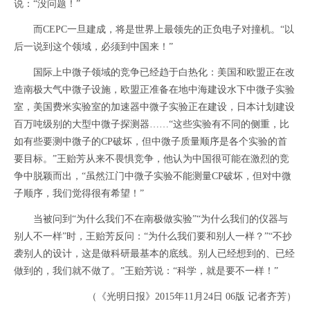
说：“没问题！”
而CEPC一旦建成，将是世界上最领先的正负电子对撞机。“以
后一说到这个领域，必须到中国来！”
国际上中微子领域的竞争已经趋于白热化：美国和欧盟正在改
造南极大气中微子设施，欧盟正准备在地中海建设水下中微子实验
室，美国费米实验室的加速器中微子实验正在建设，日本计划建设
百万吨级别的大型中微子探测器……“这些实验有不同的侧重，比
如有些要测中微子的CP破坏，但中微子质量顺序是各个实验的首
要目标。”王贻芳从来不畏惧竞争，他认为中国很可能在激烈的竞
争中脱颖而出，“虽然江门中微子实验不能测量CP破坏，但对中微
子顺序，我们觉得很有希望！”
当被问到“为什么我们不在南极做实验”“为什么我们的仪器与
别人不一样”时，王贻芳反问：“为什么我们要和别人一样？”“不抄
袭别人的设计，这是做科研最基本的底线。别人已经想到的、已经
做到的，我们就不做了。”王贻芳说：“科学，就是要不一样！”
（《光明日报》2015年11月24日 06版 记者齐芳）