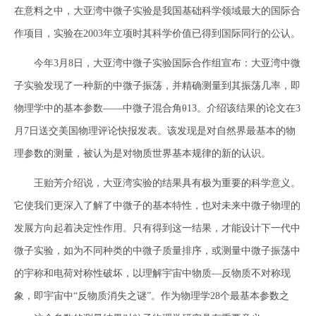
在意料之中，大亚湾中微子实验是我国基础科学领域最大的国际合
作项目，实验在2003年立项时其科学价值已得到国际同行的公认。
今年3月8日，大亚湾中微子实验国际合作组宣布：大亚湾中微
子实验发现了一种新的中微子振荡，并精确测量到其振荡几率，即
物理学中的基本参数——中微子混合角θ13。介绍该结果的论文在3
月7日送交美国物理评论快报发表。该发现是对自然界最基本的物
理参数的测量，被认为是对物质世界基本规律的新的认识。
王贻芳介绍说，大亚湾实验的结果具有极为重要的科学意义。
它使我们更深入了解了中微子的基本特性，也对未来中微子物理的
发展方向起着决定性作用。只有得到这一结果，才能设计下一代中
微子实验，如为不同种类的中微子质量排序，或测量中微子振荡中
的宇称和电荷对称性破坏，以理解宇宙中物质—反物质不对称现
象，即宇宙中“反物质消失之谜”。作为物理学28个最基本参数之