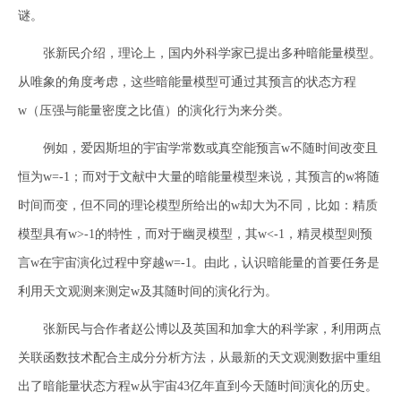
谜。
张新民介绍，理论上，国内外科学家已提出多种暗能量模型。
从唯象的角度考虑，这些暗能量模型可通过其预言的状态方程
w（压强与能量密度之比值）的演化行为来分类。
例如，爱因斯坦的宇宙学常数或真空能预言w不随时间改变且
恒为w=-1；而对于文献中大量的暗能量模型来说，其预言的w将随
时间而变，但不同的理论模型所给出的w却大为不同，比如：精质
模型具有w>-1的特性，而对于幽灵模型，其w<-1，精灵模型则预
言w在宇宙演化过程中穿越w=-1。由此，认识暗能量的首要任务是
利用天文观测来测定w及其随时间的演化行为。
张新民与合作者赵公博以及英国和加拿大的科学家，利用两点
关联函数技术配合主成分分析方法，从最新的天文观测数据中重组
出了暗能量状态方程w从宇宙43亿年直到今天随时间演化的历史。