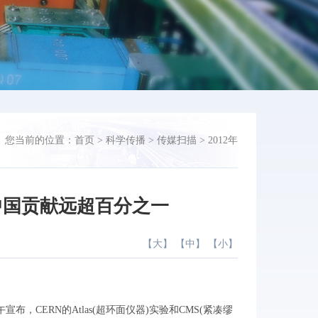
您当前的位置：
首页
>
科学传播
>
传媒扫描
>
2012年
中国贡献远超百分之一
【
大
】 【
中
】 【
小
】
，CERN的Atlas(超环面仪器)实验和CMS(紧凑缪