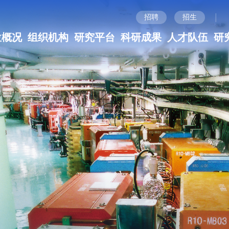
|
招聘
招生
位概况
组织机构
研究平台
科研成果
人才队伍
研