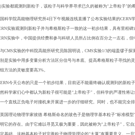
)实验都观测到新粒子，该粒子与科学界寻求已久的被称为“上帝粒子”的
学院高能物理研究所4日下午视频连线直播了公布实验结果的CERN学
ERN实验观测到新粒子并与希格斯粒子一致的这一初步结果，具有里程
ERN实验中，中国提供经费和参与科研人员所占比例在百分之一左右，但
MS实验的中科院高能所研究员陈国明说，CMS实验1/3的端盖缪子
别是实验中用多变量分析方法区分信号与本底、提高希格斯粒子寻找的灵
组方法的灵敏度要高3%。
RN今天公布的只是一个初步结果，目前还不能最终确认观测到的新粒子
然科学家们心中都认为新粒子很可能是“上帝粒子”，但科学的严谨性将让
一个直线正负电子对撞机来开展进一步的仔细研究。同时，也不能完全排
理论物理学家彼德 希格斯命名的玻色子是物理学基本粒子“标准模型
明它的存在。由于它难以寻觅又极为重要，因此被称为“上帝粒子”，它
定基础。这种基本粒子对完善粒子物理学理论的“大厦”有重要意义。一旦它