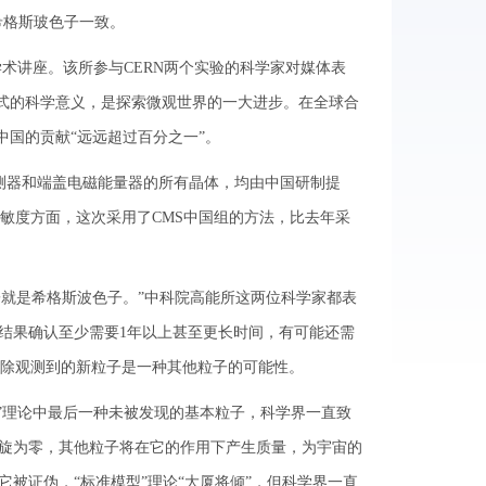
希格斯玻色子一致。
术讲座。该所参与CERN两个实验的科学家对媒体表
碑式的科学意义，是探索微观世界的一大进步。在全球合
中国的贡献“远远超过百分之一”。
探测器和端盖电磁能量器的所有晶体，均由中国研制提
敏度方面，这次采用了CMS中国组的方法，比去年采
就是希格斯波色子。”中科院高能所这两位科学家都表
结果确认至少需要1年以上甚至更长时间，有可能还需
除观测到的新粒子是一种其他粒子的可能性。
”理论中最后一种未被发现的基本粒子，科学界一直致
自旋为零，其他粒子将在它的作用下产生质量，为宇宙的
被证伪，“标准模型”理论“大厦将倾”，但科学界一直