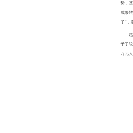
势，基
成果转
子”，
赵宇
予了较
万元人
“NI
负责的
缺陷遗
与国
肿瘤化
年已经
厂不会