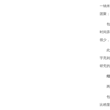
一纳米
团聚；
包刚
时间弄
很少，
此外
宇亮则
研究的
结
两位
包刚
比稍显