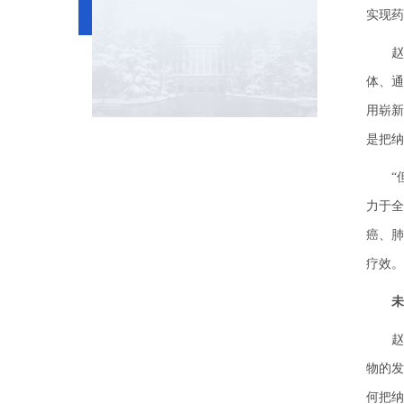
实现药
赵宇
体、通
用崭新
是把纳
“但是
力于全
癌、肺
疗效。
未
赵宇
物的发
何把纳