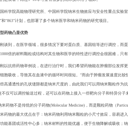
科学院高能物理研究所、中国科学院纳米生物效应与安全性重点实验室主
73”和“863”计划，也部署了多个纳米医学和纳米药物的研究项目。
型药物凸显优势
到，在医学领域，很多情况下要对蛋白质、基因组等进行调控，而蛋白
1000倍的材料颗粒或结构对其生物和医学的特性进行调控会很困难，只
以抗癌药物举例说，在进行治疗时，我们希望药物能在肿瘤部位发挥更
细胞吸收，导致其在血液中的循环时间很短。“而由于肿瘤发展速度比较
些高通透性的孔状缝隙都是纳米尺度的，由此我们可以用纳米颗粒作为抗
这不仅可以调控输送过程，还可以在药物上接入一些靶向分子和特异分子
物不是传统的分子药物(Molecular Medicine)，而是颗粒药物（Partic
米药物的最大优点在于：纳米药物利用纳米颗粒的小尺寸效应，容易进入
功能基团或活性中心多；纳米材料的性能优越，便于生物降解或吸收；纳