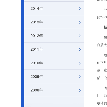
2014年
中国
的“9
2013年
新
2012年
包刚谈
白质大
2011年
包刚
2010年
他正常
漏，这
2009年
部。”
“纳米药
2008年
比，纳
载带的