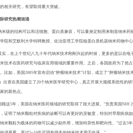
的相关研究，有望取得重大突破。
际研究热潮汹涌
级的结构可以和活细胞、蛋白质兼容，可以量身定制用来制造纳米药物
学院和艾默利大学特聘教授、佐治亚理工学院核蛋白质机器纳米药物中心
，在上个世纪八九十年代纳米技术刚刚兴起的时候，更多的是以在电子产
米技术在医药研究与临床应用领域的重要作用。之后，各国政府为了抢占
。比如，美国2005年宣布启动“肿瘤纳米技术”计划，成立了“肿瘤纳米技术联
H）出资在美国建立了20个纳米医学研究中心，真正开展大规模系统性的
家的新热点。
这5年，美国在纳米医药领域的研究取得了很大进展。”负责美国NIH 
，证明了纳米颗粒对疾病的诊断可以有更好的灵敏度，特别对早期疾病如
纳米颗粒为载体的药物可以减少副作用，增加特异性和靶向性。“过去5
的进展看，再过5~10年可望有很多的纳米技术用于临床。”