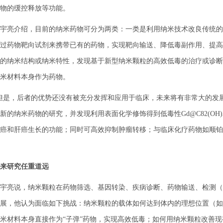
物的缓控释放等功能。
亮介绍，目前的纳米药物可分为两类：一类是利用纳米技术改良传统的
过药物靶向试剂来携带已有的药物，实现靶向输送、降低毒副作用、提高
的纳米结构或纳米特性，发现基于新型纳米颗粒的高效低毒的治疗或诊断
米材料本身作为药物。
，后者的优势还没有被充分发挥和应用于临床，未来将有非常大的发展空
新的纳米药物的研究，并发现利用表面化学修饰得到低毒性Gd@C82(OH
癌和肝癌生长的功能；同时可高效抑制肿瘤转移；与临床化疗药物如顺铂
来研究任重道远
亮说，纳米颗粒在药物筛选、基因转染、疾病诊断、药物输送、检测（
展，他认为面临如下挑战：纳米颗粒的载体如何达到体内的理想位置（如
米材料本身直接作为“子弹”药物，实现高效低毒；如何用纳米颗粒改善