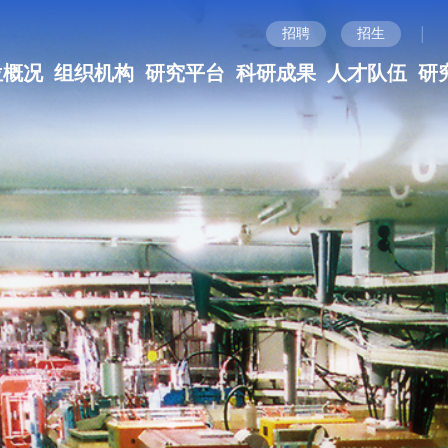
|
招聘
招生
位概况
组织机构
研究平台
科研成果
人才队伍
研