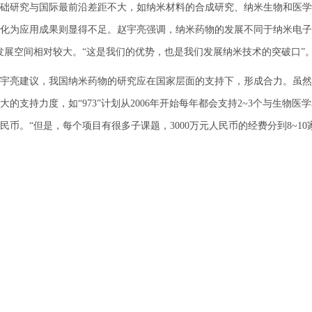
础研究与国际最前沿差距不大，如纳米材料的合成研究、纳米生物和医学
化为应用成果则显得不足。赵宇亮强调，纳米药物的发展不同于纳米电子
发展空间相对较大。“这是我们的优势，也是我们发展纳米技术的突破口”
亮建议，我国纳米药物的研究应在国家层面的支持下，形成合力。虽然
大的支持力度，如“973”计划从2006年开始每年都会支持2~3个与生物医学
民币。“但是，每个项目有很多子课题，3000万元人民币的经费分到8~10
H有20个纳米医学研究中心，研究目标明确，构成了跨学科的国家级纳
两个中心，一个是集中于心血管疾病中斑块的生成机理与早期探测研究，
传疾病研究，每个中心每年约有200万美元~300万美元的经费，从而保证
外相比，我国的支持力度还有所欠缺，尤其是对创新药物的支持力度远
疗药物是一棵“好苗子”，有可能成为具有我国自主知识产权的源头创新药
在美国和欧洲的顶尖国际学术刊物上发表了近30篇相关的系列论文，但
支持这种‘青苗’，而国家层面的支持力度又还不够，我们只能把别的科研