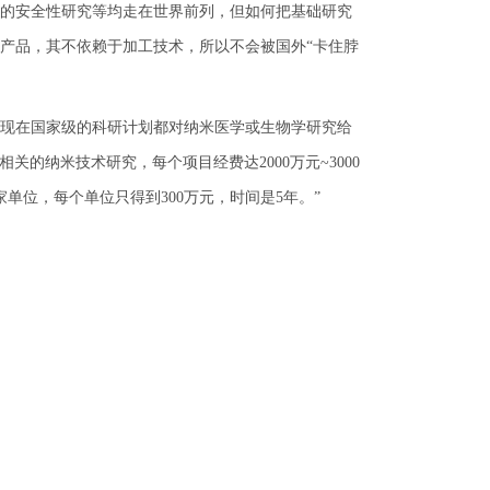
的安全性研究等均走在世界前列，但如何把基础研究
产品，其不依赖于加工技术，所以不会被国外“卡住脖
。
现在国家级的科研计划都对纳米医学或生物学研究给
相关的纳米技术研究，每个项目经费达2000万元~3000
家单位，每个单位只得到300万元，时间是5年。”
米研究网络，解决问题就更有系统性。”包刚对比说，他
另一个是集中于DNA损伤修复蛋白复合体治疗单基因
了每个中心的8~10个实验室都有足够的研究经费。
远不够。在赵宇亮看来，他们课题组所研究的低毒的
物。虽然动物实验和细胞实验取得了很好效果，过去6
要再往下做，就面临需要大量资金的严峻困难。“一般药
项目经费挤一点儿过来。”谈到“宝贝女儿”可能嫁不出