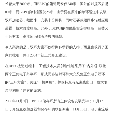
长都大于2000米，而BEPC的隧道周长仅240米；国外的对撞区多是
80米，而BEPC的对撞区仅28米；由于要在原来的单环隧道中安装
双环加速器，截面小，安装十分拥挤，同时还要兼顾同步辐射应用
装置，技术难度很高。此外，BEPCⅡ的性能指标定得很高，经费又
十分有限，高能所面临着严峻的挑战。
令人高兴的是，双环方案不仅得到科学界的支持，而且也获得了国
家的批准，并于2004年初正式开工建设。
在BEPC改造过程中，工程技术人员创造性地采用了“内外桥”联接
两个正负电子外半环，形成同步辐射环和大交叉角正负电子双环
的“三环方案”，实现“一机两用”，并保持原有光束线出口，最大限
度地利用了原有的设施。
2006年11月9日，BEPCⅡ储存环所有主体设备安装完毕；11月12
日，开始直线加速器和储存环的联合调束；11月18日，电子束流成