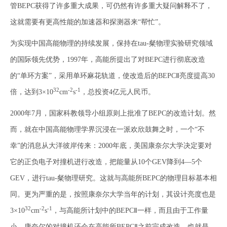
管BEPC获得了许多重大成果，可仍然有许多重大疑问解释不了，
这就需要有更高性能的加速器和探测器来“帮忙”。
为实现中国高能物理的持续发展，保持在tau-粲物理实验研究领域
的国际领先优势，1997年，高能所提出了对BEPC进行彻底改造
的“单环方案”，采用单环麻花轨道，使改造后的BEPCⅡ亮度提高30
32
-2
-1
倍，达到3×10
cm
s
，总投资4亿元人民币。
2000年7月，国家科教领导小组原则上批准了BEPC的改造计划。然
而，就在中国高能物理学界沉浸在一派欢欣鼓舞之时，一个“不
幸”的消息从大洋彼岸传来：2000年底，美国康奈尔大学决定要对
它的正负电子对撞机进行改造，把能量从10个GEV降到4—5个
GEV，进行tau-粲物理研究。这就与高能所BEPC的物理目标基本相
同。更为严重的是，按照康奈尔大学当年的计划，其设计亮度也是
32
-2
-1
3×10
cm
s
，与高能所计划中的BEPCⅡ一样，而且由于工作量
小，康奈尔的对撞机还会在高能所BEPCⅡ之前完成改造。也就是