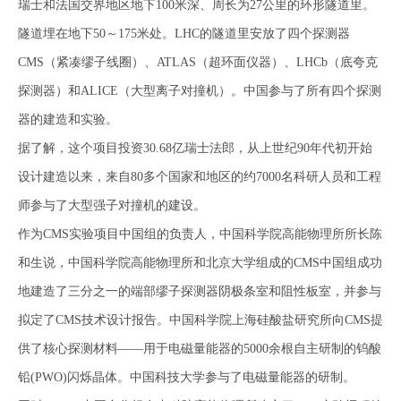
瑞士和法国交界地区地下100米深、周长为27公里的环形隧道里。
隧道埋在地下50～175米处。LHC的隧道里安放了四个探测器
CMS（紧凑缪子线圈）、ATLAS（超环面仪器）、LHCb（底夸克
探测器）和ALICE（大型离子对撞机）。中国参与了所有四个探测
器的建造和实验。
据了解，这个项目投资30.68亿瑞士法郎，从上世纪90年代初开始
设计建造以来，来自80多个国家和地区的约7000名科研人员和工程
师参与了大型强子对撞机的建设。
作为CMS实验项目中国组的负责人，中国科学院高能物理所所长陈
和生说，中国科学院高能物理所和北京大学组成的CMS中国组成功
地建造了三分之一的端部缪子探测器阴极条室和阻性板室，并参与
拟定了CMS技术设计报告。中国科学院上海硅酸盐研究所向CMS提
供了核心探测材料——用于电磁量能器的5000余根自主研制的钨酸
铅(PWO)闪烁晶体。中国科技大学参与了电磁量能器的研制。