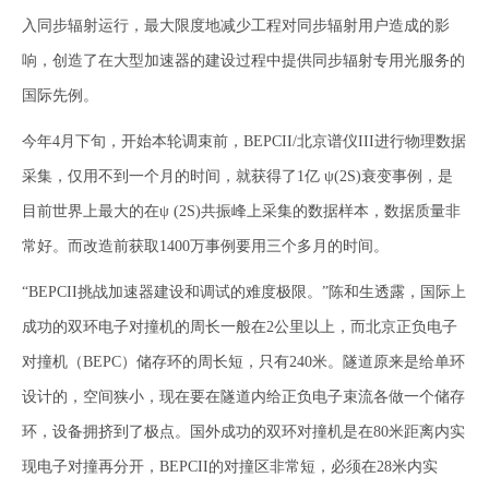
入同步辐射运行，最大限度地减少工程对同步辐射用户造成的影
响，创造了在大型加速器的建设过程中提供同步辐射专用光服务的
国际先例。
今年4月下旬，开始本轮调束前，BEPCII/北京谱仪III进行物理数据
采集，仅用不到一个月的时间，就获得了1亿 ψ(2S)衰变事例，是
目前世界上最大的在ψ (2S)共振峰上采集的数据样本，数据质量非
常好。而改造前获取1400万事例要用三个多月的时间。
“BEPCII挑战加速器建设和调试的难度极限。”陈和生透露，国际上
成功的双环电子对撞机的周长一般在2公里以上，而北京正负电子
对撞机（BEPC）储存环的周长短，只有240米。隧道原来是给单环
设计的，空间狭小，现在要在隧道内给正负电子束流各做一个储存
环，设备拥挤到了极点。国外成功的双环对撞机是在80米距离内实
现电子对撞再分开，BEPCII的对撞区非常短，必须在28米内实