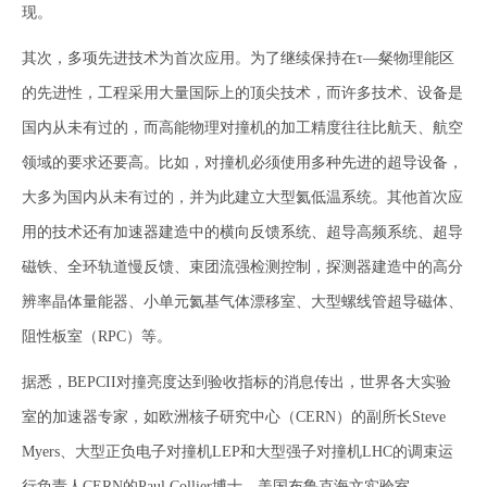
现。
其次，多项先进技术为首次应用。为了继续保持在τ—粲物理能区
的先进性，工程采用大量国际上的顶尖技术，而许多技术、设备是
国内从未有过的，而高能物理对撞机的加工精度往往比航天、航空
领域的要求还要高。比如，对撞机必须使用多种先进的超导设备，
大多为国内从未有过的，并为此建立大型氦低温系统。其他首次应
用的技术还有加速器建造中的横向反馈系统、超导高频系统、超导
磁铁、全环轨道慢反馈、束团流强检测控制，探测器建造中的高分
辨率晶体量能器、小单元氦基气体漂移室、大型螺线管超导磁体、
阻性板室（RPC）等。
据悉，BEPCII对撞亮度达到验收指标的消息传出，世界各大实验
室的加速器专家，如欧洲核子研究中心（CERN）的副所长Steve
Myers、大型正负电子对撞机LEP和大型强子对撞机LHC的调束运
行负责人CERN的Paul Collier博士、美国布鲁克海文实验室