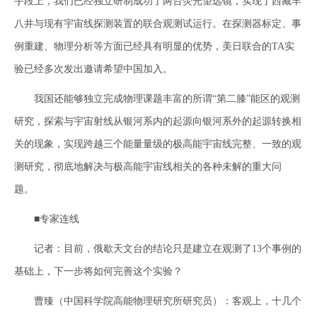
手段上，我们已经独立研制成功了两台荧光望远镜，实现了西藏羊
八井与现有宇宙线探测装置的联合观测试运行。在探测器标定、事
例重建、物理分析等方面已经具有明显的优势，美日联合的TA实
验已经多次发出邀请希望中国加入。
我国还能够独立完成物理课题丰富的所谓“第二膝”能区的观测
研究，探索与宇宙射线从银河系内的起源向银河系外的起源转换相
关的现象，实现跨越三个能量量级的极高能宇宙线完整、一致的观
测研究，彻底地解决与极高能宇宙线相关的各种未解的重大问
题。
■专家连线
记者：目前，俄歇天文台的结论只是建立在观测了13个事例的
基础上，下一步将如何完善这个实验？
曹臻（中国科学院高能物理研究所研究员）：客观上，十几个