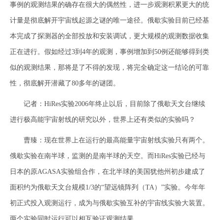
事例的观测结果的确存在很大的偶然性，进一步观测积累更大的统
计量是彻底解开宇宙线起源之谜的唯一途径。俄歇实验目前已经基
本完成了探测器的全部投放和安装调试，更大规模的观测数据收集
正在进行。假如经过3到4年的观测，事例增加到50例还能够得到类
似的观测结果，那将是了不得的发现，将完全确定这一结论的可靠
性，彻底解开潜藏了80多年的谜团。
记者：HiRes实验2006年终止以后，目前除了俄歇天文台继续
进行极高能宇宙射线的研究以外，世界上还有类似的实验吗？
曹臻：现在世界上在运行的最高能量宇宙射线实验只有两个。
俄歇实验在南半球，监测的是南半球的天空。而HiRes实验已经与
日本的原AGASA实验组合作，在北半球的美国犹他州初步建成了
面积约为俄歇天文台规模1/3的“望远镜阵列（TA）”实验。今年年
初正式投入观测运行，成为与俄歇实验互补的宇宙线实验大装置。
两个实验同时运行可以相互验证观测结果。