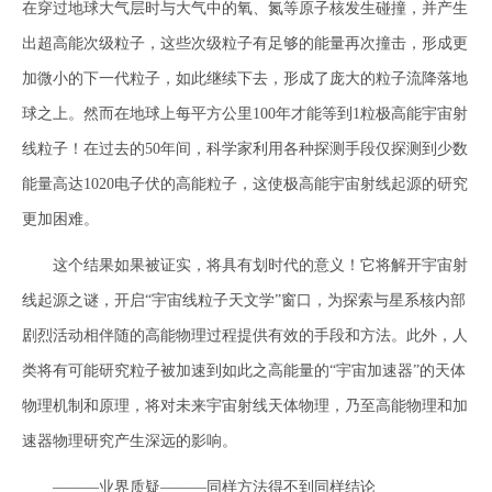
在穿过地球大气层时与大气中的氧、氮等原子核发生碰撞，并产生
出超高能次级粒子，这些次级粒子有足够的能量再次撞击，形成更
加微小的下一代粒子，如此继续下去，形成了庞大的粒子流降落地
球之上。然而在地球上每平方公里100年才能等到1粒极高能宇宙射
线粒子！在过去的50年间，科学家利用各种探测手段仅探测到少数
能量高达1020电子伏的高能粒子，这使极高能宇宙射线起源的研究
更加困难。
这个结果如果被证实，将具有划时代的意义！它将解开宇宙射
线起源之谜，开启“宇宙线粒子天文学”窗口，为探索与星系核内部
剧烈活动相伴随的高能物理过程提供有效的手段和方法。此外，人
类将有可能研究粒子被加速到如此之高能量的“宇宙加速器”的天体
物理机制和原理，将对未来宇宙射线天体物理，乃至高能物理和加
速器物理研究产生深远的影响。
———业界质疑———同样方法得不到同样结论