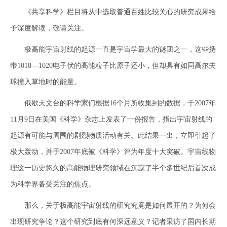
《共享科学》栏目将从中选取普通百姓比较关心的研究成果给
予深度解读，敬请关注。
极高能宇宙射线的起源一直是宇宙学最大的谜团之一，这些携
带1018—1020电子伏的高能粒子比原子还小，但却具有如同高尔夫
球撞入草地时的能量。
俄歇天文台的科学家们根据16个月所收集到的数据，于2007年
11月9日在美国《科学》杂志上发表了一份报告，指出宇宙射线的
起源有可能与周围的剧烈物质活动有关。此结果一出，立即引起了
极大轰动，并于2007年底被《科学》评为年度十大突破。宇宙线物
理这一历史悠久的高能物理研究领域在沉寂了半个多世纪后首次成
为科学界备受关注的焦点。
那么，关于极高能宇宙射线的研究究竟是如何展开的？为何会
出现研究争论？这个研究到底有何深远意义？记者采访了国内长期