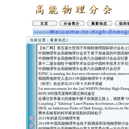
主页
分会简介
最新动态
组织
当前位置：最新动态》
【央广网】第五届大型强子对撞机物理国际研讨会在上
中国物理学会高能物理分会关于基于加速器的中国高能
中国物理学会高能物理分会第六次战略研讨会会议纪要
第十二届全国粒子物理学术会议在中国科学技术大学召
中国物理学会高能物理分会第六次战略研讨会召开
IUPAC is naming the four new elements nihonium, moscov
我国两项研究入选2015年国际物理学十大突破
《科学》杂志评出2015年十大科学突破
1st announcement for the 2nd WHEPS (Weihai High-Energ
BEPCII对撞亮度顺利通过测试鉴定
在通往世界最大的液氩中微子探测器之路上，请搭乘“DU
Coupling 2 ‘Tabletop’ Laser-Plasma Accelerators, a Deci
DESI, an Ambitious Probe of Dark Energy, Achieves its N
费米实验室的科学家发现新的四味粒子
2015年的诺贝尔物理学奖
2014年中国高能物理学会粒子探测器和深地物理研讨
中国物理学会高能物理分会第九届常委会第一次会议在