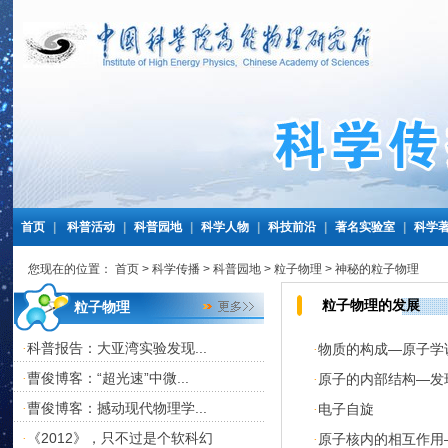
首页
|
科普活动
|
科普园地
|
科学人物
|
科技前沿
|
著名实验室
|
科学
您现在的位置：
首页
>
科学传播
>
科普园地
>
粒子物理
>
神秘的粒子物理
粒子物理的发展
粒子物理
科普报告：大亚湾实验发现...
·
物质的构成—原子
·
曹俊博客：“超光速”中微...
·
原子的内部结构—
·
曹俊博客：撼动现代物理学...
·
电子自旋
·
《2012》，只不过是个软科幻
·
原子核内的相互作用
·