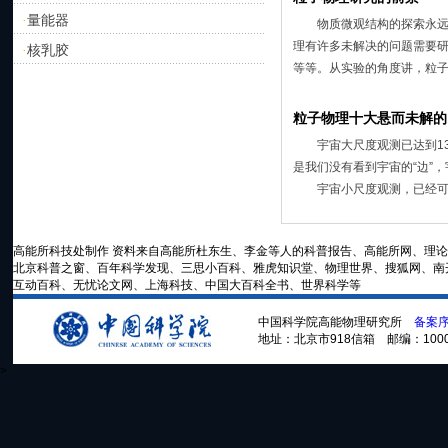
量能器
·
物质微观结构的探索永远是
理有许多未解决的问题需要
核乳胶
·
等等。从实验的角度讲，粒子
粒子物理十大悬而未解的
宇宙大尺度观测已达到13
是我们没有看到宇宙的“边”
宇宙小尺度观测，已经可以看
高能所科技处制作 资料来自高能所杜东生、李金等人的科普报告、高能所网、理
北京科普之窗、百年科学发现、三思小百科、雅虎知识堂、物理世界、搜狐网、南开
互动百科、无忧论文网、上海科技、中国大百科全书、世界科学等
中国科学院高能物理研究所
备案序号
地址：北京市918信箱 邮编：100049 电话
>