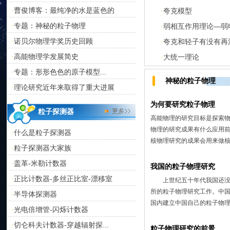
曹俊博客：最纯净的水是蓝色的
·
夸克模型
·
专题：神秘的粒子物理
·
弱相互作用理论—弱
·
诺贝尔物理学奖历史回顾
·
夸克和轻子有没有再
·
高能物理学发展简史
·
大统一理论
·
专题：形形色色的原子模型...
·
神秘的粒子物理
理论研究近年来取得了重大进展
·
为何要研究粒子物理
粒子探测器
高能物理的研究目标是探索
物理的研究成果有什么应用前
什么是粒子探测器
·
核物理研究的成果会用来做核
粒子探测器大家族
·
盖革-米勒计数器
·
我国的粒子物理研究
正比计数器-多丝正比室-漂移室
·
上世纪五十年代我国还没有
所的粒子物理研究工作。中
半导体探测器
·
国内建立中国自己的粒子物理
光电倍增管-闪烁计数器
·
切仑科夫计数器-穿越辐射探...
·
粒子物理研究的前景