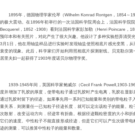
1895年，德国物理学家伦琴（Wilhelm Konrad Rontgen，18
的极大震动。在1896年初举行的一次法国科学院周会上，法国科学院院士亨利·
Becquerel，1852 -1908）看到法国科学家彭加勒（Henri Poincar
预印本和有关照片，对此产生了很大兴趣。他设计了多种实验想弄清荧光
3月1日，他在用铀盐样品进行实验时发现铀盐使照相底片感光变黑，从
衰变的现象。此后，科学家们开始利用照相底片探测射线。贝克勒尔第
居里夫妇一起获得了1903年度诺贝尔物理学奖。
1939-1945年间，英国科学家鲍威尔（Cecil Frank Powell,19
度并增加了乳胶的厚度，使带电粒子通过乳胶时产生电离，乳胶在显影
通过乳胶时留下的径迹。如果事先用一系列已知能量和类别的带电粒子入
量关系﹐则测量任一已知粒子径迹长度﹐就可以定出该粒子的能量。粒
次散射﹐改变运动方向﹐径迹常有折曲。根据径迹颗粒密度的大小和折
它们的速度。中性粒子不能直接形成径迹﹐但是它们可以产生次级带电
迹的测量﹐可以推算中性粒子的能量和数量。