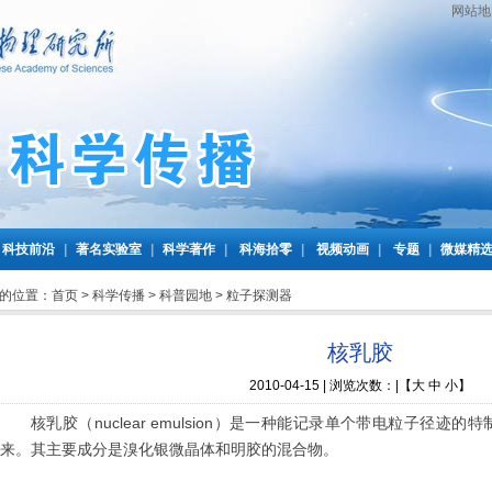
网站地
科技前沿
|
著名实验室
|
科学著作
|
科海拾零
|
视频动画
|
专题
|
微媒精
的位置：
首页
>
科学传播
>
科普园地
>
粒子探测器
核乳胶
2010-04-15 | 浏览次数：
|【
大
中
小
】
核乳胶（nuclear emulsion）是一种能记录单个带电粒子径
来。其主要成分是溴化银微晶体和明胶的混合物。