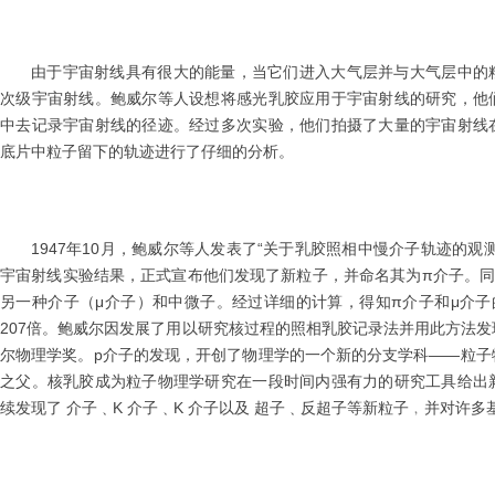
由于宇宙射线具有很大的能量，当它们进入大气层并与大气层中的
次级宇宙射线。鲍威尔等人设想将感光乳胶应用于宇宙射线的研究，他
中去记录宇宙射线的径迹。经过多次实验，他们拍摄了大量的宇宙射线
底片中粒子留下的轨迹进行了仔细的分析。
1947年10月，鲍威尔等人发表了“关于乳胶照相中慢介子轨迹的观
宇宙射线实验结果，正式宣布他们发现了新粒子，并命名其为π介子。同
另一种介子（μ介子）和中微子。经过详细的计算，得知π介子和μ介子
207倍。鲍威尔因发展了用以研究核过程的照相乳胶记录法并用此方法发现
尔物理学奖。p介子的发现，开创了物理学的一个新的分支学科——粒子
之父。核乳胶成为粒子物理学研究在一段时间内强有力的研究工具给出
续发现了 介子﹑K 介子﹑K 介子以及 超子﹑反超子等新粒子﹐并对许