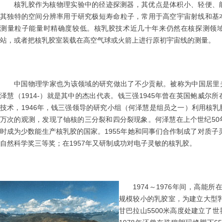
核乳胶作为核物理实验中的径迹探测器，其优点是体积小、轻便、
其独特的空间分辨率用于研究极短寿命粒子，常用于高空宇宙射线和基
测量粒子能量时精确度较低。核乳胶技术近几十年来仍然在核探测领
站，或者把核乳胶室装载在高空气球或火箭上进行原初宇宙线的测量。
中国物理学家也为该领域的研究做出了不少贡献。被称为中国居里夫妇的
泽慧（1914-）就是其中的杰出代表。钱三强1945年曾在英国鲍威尔
技术，1946年，钱三强领导的研究小组（何泽慧是组员之一）利用核
万次的观测，发现了铀核的三分裂和四分裂现象。何泽慧在上个世纪50
时成为少数能生产核乳胶的国家。1955年她和同事们合作制成了对质子灵
自然科学奖三等奖；在1957年又研制成功对电子灵敏的核乳胶。
1974～1976年间，高能
规模较小的乳胶室，为建立大型乳
甘巴拉山5500米高度处建立了