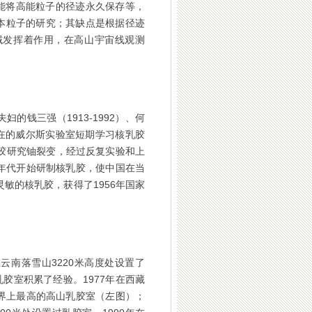
能将高能粒子的径迹永久保存等，
本粒子的研究；其缺点是根据径迹
域发挥着作用，在高山宇宙线观测
钱三强（1913-1992）、何
所在的威尔斯实验室短期学习核乳胶
乳胶研究铀裂变，经过反复实验和上
年代开始研制核乳胶，使中国在当
敏的核乳胶，获得了1956年国家
所在云南落雪山3220米高度处设置了
胶室积累了经验。1977年在西藏
世界上最高的高山乳胶室（左图）；