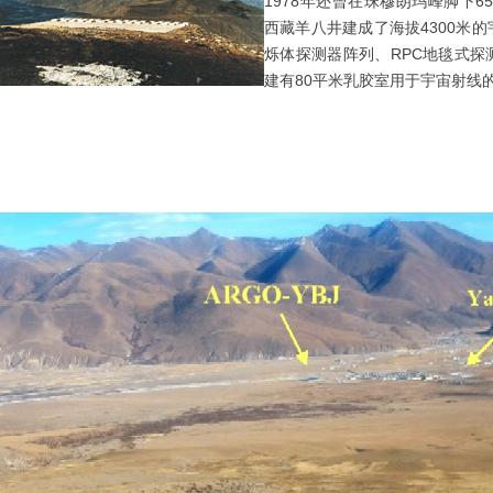
1978年还曾在珠穆朗玛峰脚下65
西藏羊八井建成了海拔4300米
烁体探测器阵列、RPC地毯式探
建有80平米乳胶室用于宇宙射线