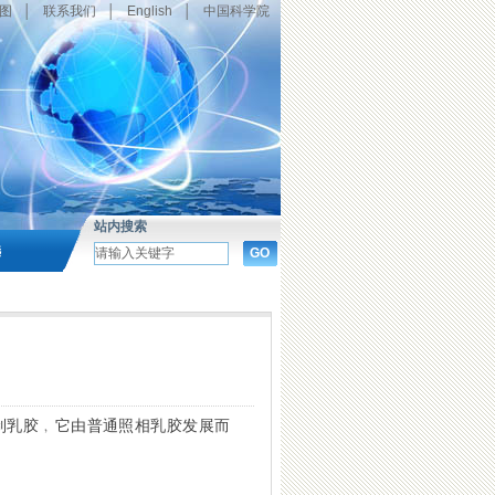
图
│
联系我们
│
English
│
中国科学院
站内搜索
选
迹的特制乳胶﹐它由普通照相乳胶发展而