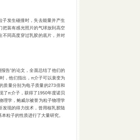
粒子发生碰撞时，失去能量并产生
们把装有感光照片的气球放到高空
在不同高度穿过乳胶的底片，并对
测报告”的论文，全面总结了他们的
时，他们指出，π介子可以衰变为
的质量分别为电子质量的273倍和
了π介子，获得了1950年度诺贝
物理学，鲍威尔被誉为粒子物理学
新发现的得力技术，曾用核乳胶陆
多基本粒子的性质进行了大量研究。