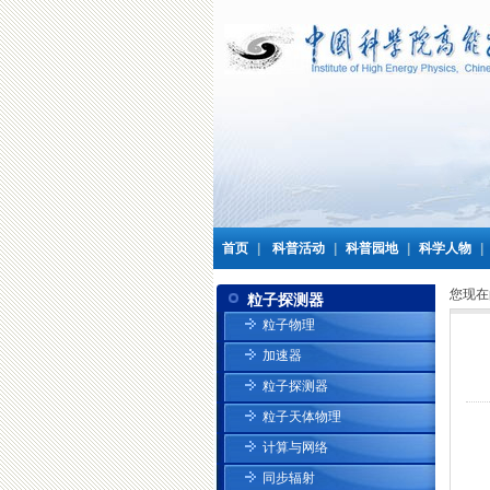
首页
|
科普活动
|
科普园地
|
科学人物
|
您现在
粒子探测器
粒子物理
加速器
粒子探测器
粒子天体物理
计算与网络
同步辐射