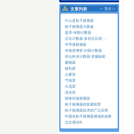
文章列表
·
什么是粒子探测器
·
粒子探测器大家族
·
盖革-米勒计数器
·
正比计数器-多丝正比室-...
·
半导体探测器
·
光电倍增管-闪烁计数器
·
切仑科夫计数器-穿越辐射...
·
量能器
·核乳胶
·
云雾室
·
气泡室
·
火花室
·
流光室
·
固体径迹探测器
·
粒子探测器的发展前景
·
粒子探测器技术的广泛应用
·
中国在粒子探测器领域的成果
·
北京谱仪III