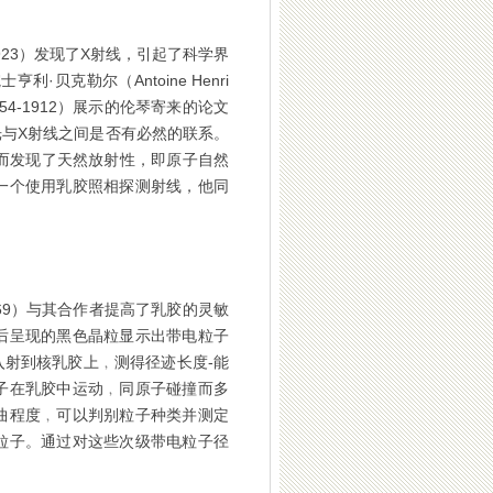
54～1923）发现了X射线，引起了科学界
贝克勒尔（Antoine Henri
e，1854-1912）展示的伦琴寄来的论文
与X射线之间是否有必然的联系。
而发现了天然放射性，即原子自然
一个使用乳胶照相探测射线，他同
03-1969）与其合作者提高了乳胶的灵敏
后呈现的黑色晶粒显示出带电粒子
射到核乳胶上﹐测得径迹长度-能
子在乳胶中运动﹐同原子碰撞而多
曲程度﹐可以判别粒子种类并测定
粒子。通过对这些次级带电粒子径