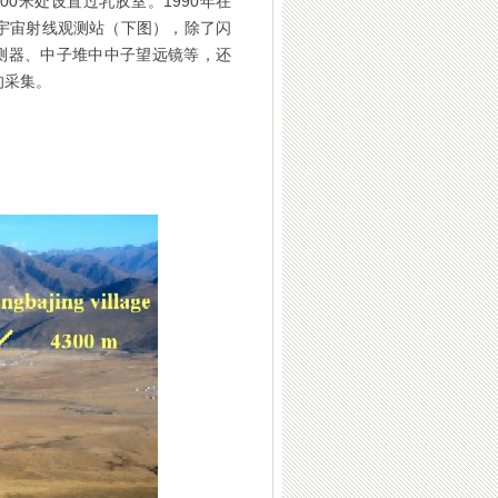
00米处设置过乳胶室。1990年在
的宇宙射线观测站（下图），除了闪
测器、中子堆中中子望远镜等，还
的采集。