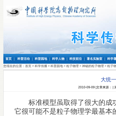
首页
|
科普活动
|
科普园地
|
科学人物
|
科技前沿
|
著名实验室
|
科学
您现在的位置：
首页
>
科学传播
>
科普园地
>
粒子物理
>
神秘的粒子物理
>
粒子
大统
2010-09-09
|文章来源： |
标准模型虽取得了很大的成功
它很可能不是粒子物理学最基本