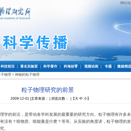
网站地
科技前沿
|
著名实验室
|
科学著作
|
科海拾零
|
视频动画
|
专题
|
微媒精
粒子物理
>
神秘的粒子物理
粒子物理研究的前景
2009-12-01
|文章来源： | 浏览次数：
|
【
大
中
小
】
学的前沿，是带动各学科发展的最重要的研究方向。粒子物理有许多未
有没有？暗物质、暗能量是什麽？等等。从实验的角度讲，粒子物理的发
研究。