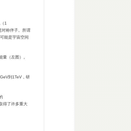
（1
和超对称伴子。所谓
可能是宇宙空间
能量（左图）。
V到1TeV，研
的
来取得了许多重大