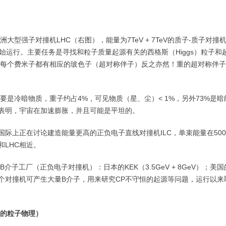
强子对撞机LHC（右图），能量为7TeV + 7TeV的质子-质子对撞机
08年开始运行。主要任务是寻找和粒子质量起源有关的西格斯（Higgs）粒子
每个费米子都有相应的玻色子（超对称伴子）反之亦然！重的超对称伴子
是冷暗物质，重子约占4%，可见物质（星、尘）< 1%，另外73%是暗
表明，宇宙在加速膨胀，并且可能是平坦的。
上正在讨论建造能量更高的正负电子直线对撞机ILC，单束能量在500Ge
和LHC相近。
工厂（正负电子对撞机）：日本的KEK（3.5GeV + 8GeV）；美国
V）。这两个对撞机可产生大量B介子，用来研究CP不守恒的起源等问题，运行以
的粒子物理）