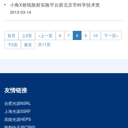
小角X射线散射实验平台获北京市科学技术奖
2013-03-14
首页
上5页
«上一页
6
7
8
9
10
下一页»
共11页
下5页
尾页
友情链接
合肥光源NSRL
上海光源SSRF
高能光源HEPS
散裂中子源CSNS