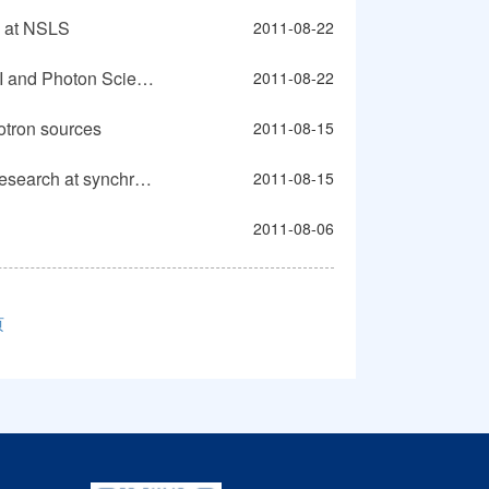
at NSLS
2011-08-22
北京先进光源系列邀请报告（5）--National Synchrotron Light Source II and Photon Sciences at Brookhaven National Laboratory
2011-08-22
ron sources
2011-08-15
北京先进光源系列邀请报告(4-1)--Ultrafast detectors for time-resolved research at synchrotron sources
2011-08-15
2011-08-06
页