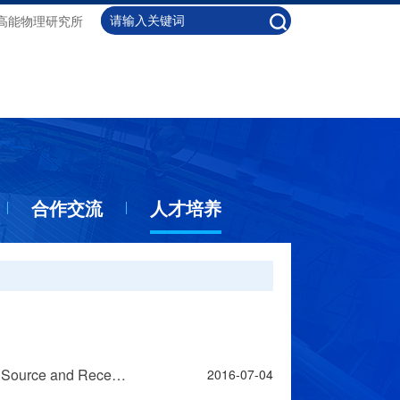
高能物理研究所
合作交流
人才培养
学术报告--Soft X-ray Spectromicroscopy Facility at the Canadian Light Source and Recent Developments
2016-07-04