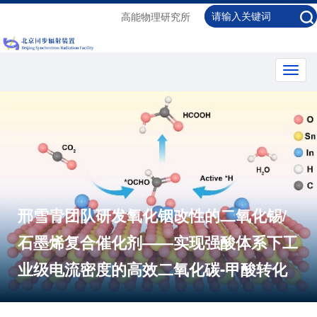
高能物理研究所
Toggl
navig
邢雪青团队研发氧化铟改性的二氧化锡/
石墨烯复合催化剂——实现强酸体系下工
业级电流密度的高效二氧化碳-甲酸转化