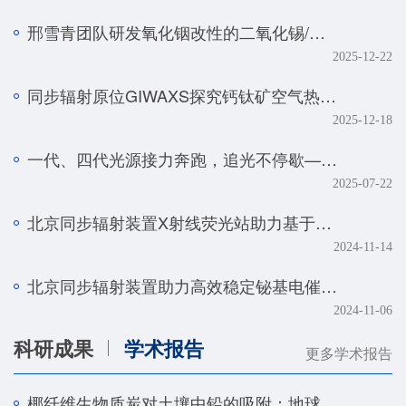
邢雪青团队研发氧化铟改性的二氧化锡/石墨烯复合催化剂——实现强酸体系下工业级电流密度的高效二氧化碳-甲酸转化
2025-12-22
同步辐射原位GIWAXS探究钙钛矿空气热处理的降解机制
2025-12-18
一代、四代光源接力奔跑，追光不停歇——BSRF第二十九届用户学术年会暨HEPS用户研讨会顺利召开
2025-07-22
北京同步辐射装置X射线荧光站助力基于人工智能技术的金属组学研究取得系列进展
2024-11-14
北京同步辐射装置助力高效稳定铋基电催化剂研究取得新进展
2024-11-06
科研成果
学术报告
更多学术报告
椰纤维生物质炭对土壤中铅的吸附：地球化学和光谱学研究