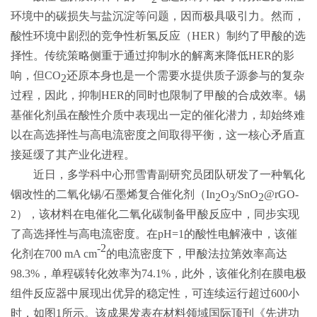
环境中的碳损失与盐沉淀等问题，因而极具吸引力。然而，
酸性环境中剧烈的竞争性析氢反应（
HER
）制约了甲酸的选
择性。传统策略侧重于通过抑制水的解离来降低
HER
的影
响，但
CO
还原本身也是一个需要水提供质子源参与的复杂
2
过程，因此，抑制
HER
的同时也限制了甲酸的合成效率。锡
基催化剂虽在酸性介质中表现出一定的催化潜力，却始终难
以在高选择性与高电流密度之间取得平衡，这一核心矛盾直
接延缓了其产业化进程。
近日，多学科中心邢雪青副研究员团队研发了一种氧化
铟改性的二氧化锡
/
石墨烯复合催化剂（
In
O
/SnO
@rGO-
2
3
2
2
），该材料在电催化二氧化碳制备甲酸反应中，同步实现
了高选择性与高电流密度。在
pH=1
的酸性电解液中，该催
-2
化剂在
700 mA cm
的电流密度下，甲酸法拉第效率高达
98.3%
，单程碳转化效率为
74.1%
，此外，该催化剂在膜电极
组件反应器中展现出优异的稳定性，可连续运行超过
600
小
时，如图
1
所示。该成果发表在材料领域国际顶刊《先进功