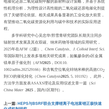
电催化还原二氧化碳制甲酸的新材料设计策略，并基于系统
性机理分析，为理性设计高性能的二氧化碳还原电催化剂提
供了关键理论依据。相关成果具备显著的工业化放大前景，
有望推动二氧化碳资源化利用与碳中和技术的实际应用进
程。
多学科研究中心吴忠华
/
邢雪青研究团队长期关注同步
辐射技术发展及其在双碳、纳米药物等领域的应用研究，
2025
年在
AFM
（
2
篇）、
Chem Catalysis
、
J. Colloid Interf. Sci.
等国际期刊上发表多项相关研究成果，如氟掺杂的
s
区金属
镁单原子催化剂（
AFM
2025
，
DOI:10.
1002/adfm.202529166
）和含氧空位氧化锌纳米棒的高效
CO
2
到
CO
的催化转化（
Chem Catalysis
2025
, 5, 101192
）。此外，
方法学方面发表
ASAXS
理论及应用综述文章一篇（
Sci
China Mater
2025
，国内
1
区期刊）。
上一篇:
HEPS与BSRF联合支撑锂离子电池富锂正极快速
化成机制研究