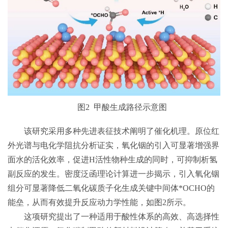
图
2
甲酸生成路径示意图
该研究采用多种先进表征技术阐明了催化机理。原位红
外光谱与电化学阻抗分析证实，氧化铟的引入可显著增强界
面水的活化效率，促进
H
活性物种生成的同时，可抑制析氢
副反应的发生。密度泛函理论计算进一步揭示，引入氧化铟
组分可显著降低二氧化碳质子化生成关键中间体
*OCHO
的
能垒，从而有效提升反应动力学性能，如图
2
所示。
这项研究提出了一种适用于酸性体系的高效、高选择性