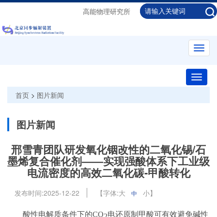
高能物理研究所
Toggl
navig
Toggle
naviga
首页
>
图片新闻
图片新闻
邢雪青团队研发氧化铟改性的二氧化锡/石
墨烯复合催化剂——实现强酸体系下工业级
电流密度的高效二氧化碳-甲酸转化
发布时间:
2025-12-22
【字体:
大
小
】
中
酸性电解质条件下的
CO
电还原制甲酸可有效避免碱性
2