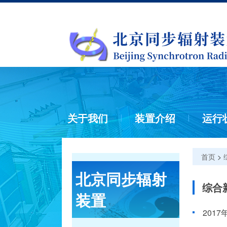
关于我们
装置介绍
运行
首页
>
北京同步辐射
综合
装置
201