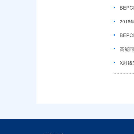
BEP
201
BEP
高能同
X射线